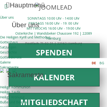
Hauptmenü
Über uns
SONNTAGS 10:00 Uhr - 14:00 Uhr
FREITAGS 16:00
Uhr
- 19: 00 Uhr
Über uns
MITTWOCHS 16:00
Uhr
- 19:00 Uhr
Osterkirche | Wandsbeker Chaussee 192 | 22089
Die Heiligen Kyrill und Methodius
Hamburg
Gotteshaus
Postfach 71 02 21 | 22162 Hamburg
Satzungen
SPENDEN
Geschichte
Gottesdienste
Galerie
DE
BG
Sakramente
Sakramente
KALENDER
Heilige Kommunion
Heilige Taufe
Heilige Krönung
MITGLIEDSCHAFT
Buße und Beichte