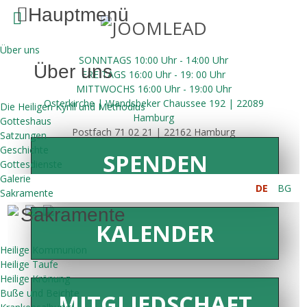
Hauptmenü
Über uns
SONNTAGS 10:00 Uhr - 14:00 Uhr
Über uns
FREITAGS 16:00
Uhr
- 19: 00 Uhr
MITTWOCHS 16:00
Uhr
- 19:00 Uhr
Osterkirche | Wandsbeker Chaussee 192 | 22089
Die Heiligen Kyrill und Methodius
Hamburg
Gotteshaus
Postfach 71 02 21 | 22162 Hamburg
Satzungen
Geschichte
SPENDEN
Gottesdienste
Galerie
DE
BG
Sakramente
Sakramente
KALENDER
Heilige Kommunion
Heilige Taufe
Heilige Krönung
Buße und Beichte
MITGLIEDSCHAFT