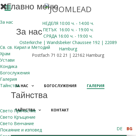
Главно меню
За нас
НЕДЕЛЯ 10:00
ч.
- 14:00 ч.
ПЕТЪК
16:00
ч.
- 19:00 ч.
За нас
СРЯДА
16:00
ч.
- 19:00 ч.
Osterkirche | Wandsbeker Chaussee 192 | 22089
Св. св. Кирил и Методий
Hamburg
Храм
Postfach 71 02 21 | 22162 Hamburg
Устави
Кондика
Богослужения
Галерия
Тайнства
ЗА НАС
БОГОСЛУЖЕНИЯ
ГАЛЕРИЯ
Тайнства
ТАЙНСТВА
КОНТАКТ
Свето Причастие
ДАРЕНИЯ
Свето Кръщение
Свето Венчание
DE
BG
Покаяние и изповед