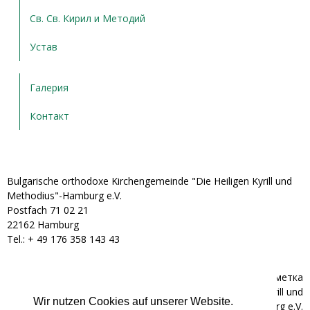
Св. Св. Кирил и Методий
Устав
Галерия
Контакт
Bulgarische orthodoxe Kirchengemeinde "Die Heiligen Kyrill und
Methodius"-Hamburg e.V.
Postfach 71 02 21
22162 Hamburg
Tel.: + ‭49 176 358 143 43‬
Банкова сметка
Bulgarische orthodoxe Kirchengemeinde "Die Heiligen Kyrill und
Wir nutzen Cookies auf unserer Website.
Methodius"-Hamburg e.V.