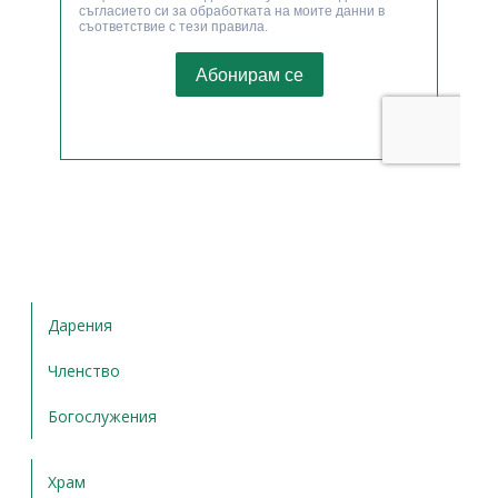
Дарения
Членство
Богослужения
Храм