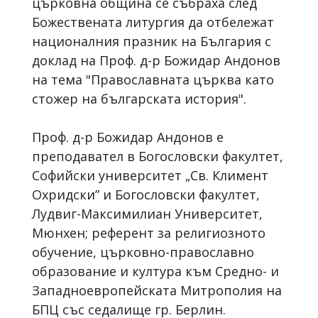
църковна община се събраха след
Божествената литургия да отбележат
националния празник на България с
доклад на Проф. д-р Божидар Андонов
на тема "Православната църква като
стожер на българската история".
Проф. д-р Божидар Андонов е
преподавател в Богословски факултет,
Софийски университет „Св. Климент
Охридски” и Богословски факултет,
Лудвиг-Максимилиан Университет,
Мюнхен; референт за религиозното
обучение, църковно-православно
образование и култура към Средно- и
Западноевропейската Митрополия на
БПЦ със седалище гр. Берлин.