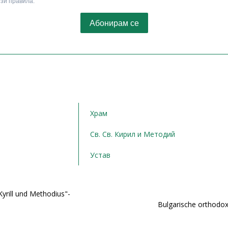
Храм
Св. Св. Кирил и Методий
Устав
yrill und Methodius"-
Bulgarische orthodox