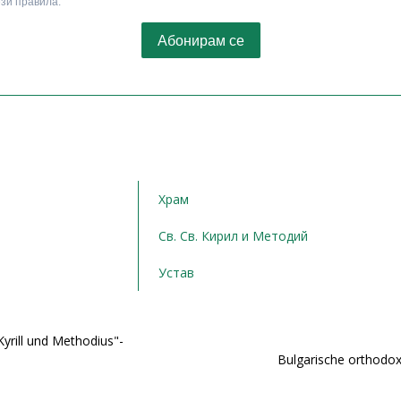
Храм
Св. Св. Кирил и Методий
Устав
yrill und Methodius"-
Bulgarische orthodox