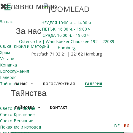
Главно меню
За нас
НЕДЕЛЯ 10:00
ч.
- 14:00 ч.
ПЕТЪК
16:00
ч.
- 19:00 ч.
За нас
СРЯДА
16:00
ч.
- 19:00 ч.
Osterkirche | Wandsbeker Chaussee 192 | 22089
Св. св. Кирил и Методий
Hamburg
Храм
Postfach 71 02 21 | 22162 Hamburg
Устави
Кондика
Богослужения
Галерия
Тайнства
ЗА НАС
БОГОСЛУЖЕНИЯ
ГАЛЕРИЯ
Тайнства
ТАЙНСТВА
КОНТАКТ
Свето Причастие
ДАРЕНИЯ
Свето Кръщение
Свето Венчание
DE
BG
Покаяние и изповед