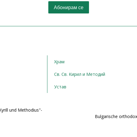
Храм
Св. Св. Кирил и Методий
Устав
yrill und Methodius"-
Bulgarische orthodox