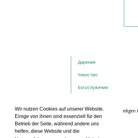
Дарения
Членство
Богослужения
Wir nutzen Cookies auf unserer Website.
Bulgarische orthodoxe Kirchengemeinde "Die Heiligen K
Einige von ihnen sind essenziell für den
Hamburg e.V.
Postfach 71 02 21
Betrieb der Seite, während andere uns
22162 Hamburg
helfen, diese Website und die
Tel.: + ‭49 176 358 143 43‬