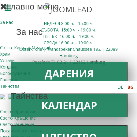
Главно меню
За нас
НЕДЕЛЯ 8:00
ч.
- 15:00 ч.
СЪБОТА
15:00
ч.
- 19:00 ч.
За нас
ПЕТЪК
16:00
ч.
- 19:00 ч.
СРЯДА
16:00
ч.
- 19:00 ч.
Св. св. Кирил и Методий
Osterkirche | Wandsbeker Chaussee 192 | 22089
Храм
Hamburg
Устави
Postfach 71 02 21 | 22162 Hamburg
Кондика
ДАРЕНИЯ
Богослужения
Галерия
Тайнства
DE
BG
Тайнства
КАЛЕНДАР
Свето Причастие
Свето Кръщение
Свето Венчание
Покаяние и изповед