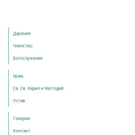
Дарения
Членство
Богослужения
Храм
Св. Св. Кирил и Методий
Устав
Галерия
Контакт