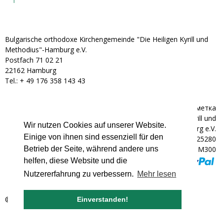
Bulgarische orthodoxe Kirchengemeinde "Die Heiligen Kyrill und
Methodius"-Hamburg e.V.
Postfach 71 02 21
22162 Hamburg
Tel.: + ‭49 176 358 143 43‬
Банкова сметка
Bulgarische orthodoxe Kirchengemeinde "Die Heiligen Kyrill und
Wir nutzen Cookies auf unserer Website.
Methodius"-Hamburg e.V.
Einige von ihnen sind essenziell für den
IBAN: DE92200300000602025280
BIC: HYVEDEMM300
Betrieb der Seite, während andere uns
helfen, diese Website und die
Nutzererfahrung zu verbessern.
Mehr lesen
© 2007 - 2026 bulgarische-kirche.de
Einverstanden!