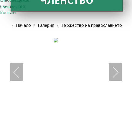
ЧЛЕНСТВО
Елеосвещение
Свещенство
Контакт
Начало
Галерия
Тържество на православието