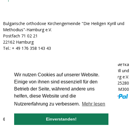
Bulgarische orthodoxe Kirchengemeinde "Die Heiligen Kyrill und
Methodius"-Hamburg e.V.
Postfach 71 02 21
22162 Hamburg
Tel.: + ‭49 176 358 143 43‬
Банкова сметка
Bulgarische orthodoxe Kirchengemeinde "Die Heiligen Kyrill und
Wir nutzen Cookies auf unserer Website.
Methodius"-Hamburg e.V.
Einige von ihnen sind essenziell für den
IBAN: DE92200300000602025280
BIC: HYVEDEMM300
Betrieb der Seite, während andere uns
helfen, diese Website und die
Nutzererfahrung zu verbessern.
Mehr lesen
© 2007 - 2026 bulgarische-kirche.de
Einverstanden!