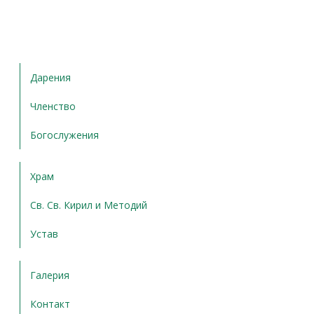
Дарения
Членство
Богослужения
Храм
Св. Св. Кирил и Методий
Устав
Галерия
Контакт