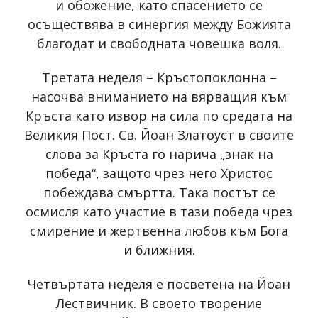
и обожение, като спасението се
осъществява в синергия между Божията
благодат и свободната човешка воля.
Третата неделя – Кръстопоклонна –
насочва вниманието на вярващия към
Кръста като извор на сила по средата на
Великия Пост. Св. Йоан Златоуст в своите
слова за Кръста го нарича „знак на
победа“, защото чрез него Христос
побеждава смъртта. Така постът се
осмисля като участие в тази победа чрез
смирение и жертвенна любов към Бога
и ближния.
Четвъртата неделя е посветена на Йоан
Лествичник. В своето творение