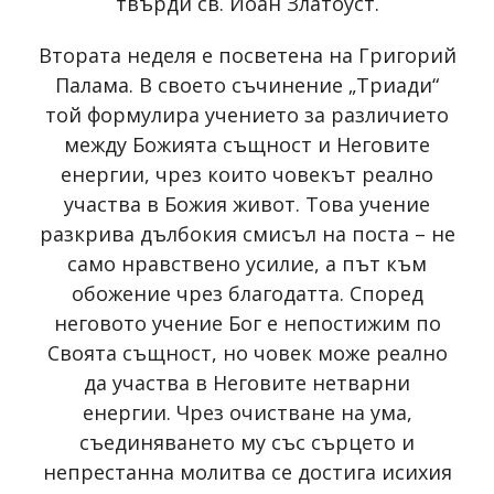
твърди св. Иоан Златоуст.
Втората неделя е посветена на Григорий
Палама. В своето съчинение „Триади“
той формулира учението за различието
между Божията същност и Неговите
енергии, чрез които човекът реално
участва в Божия живот. Това учение
разкрива дълбокия смисъл на поста – не
само нравствено усилие, а път към
обожение чрез благодатта. Според
неговото учение Бог е непостижим по
Своята същност, но човек може реално
да участва в Неговите нетварни
енергии. Чрез очистване на ума,
съединяването му със сърцето и
непрестанна молитва се достига исихия