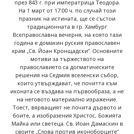
през 843 г. при императрица Теодора.
На 1 март от 17:00 ч. по случай този
празник на истината, ще се състои
традиционната в гр. Хамбург
Всеправославна вечерня, на която тази
година е домакин руския православен
храм „Св. Йоан Кронщадски“. Основните
мотиви за тържеството на
православието са догматическите
решения на Седмия вселенски събор,
които утвърждават, че почитта към
иконата се въздава на първообраза, а не
на неговото материално изражение.
Тоест, вярващият не почита дървото и
боите, а изобразения Христос, Божията
Майка или светеца. Св. Иоан Дамаскин в
своите „Слова против иконоборците“