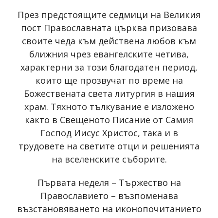
През предстоящите седмици на Великия
пост Православната църква призовава
своите чеда към действена любов към
ближния чрез евангелските четива,
характерни за този благодатен период,
които ще прозвучат по време на
Божествената света литургия в нашия
храм. Тяхното тълкувание е изложено
както в Свещеното Писание от Самия
Господ Иисус Христос, така и в
трудовете на светите отци и решенията
на вселенските съборите.
Първата неделя – Тържество на
Православието – възпоменава
възстановяването на иконопочитанието