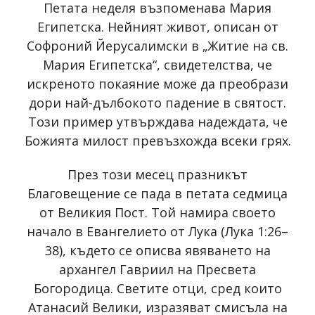
Петата неделя възпоменава Мария
Египетска. Нейният живот, описан от
Софроний Йерусалимски в „Житие на св.
Мария Египетска“, свидетелства, че
искреното покаяние може да преобрази
дори най-дълбокото падение в святост.
Този пример утвърждава надеждата, че
Божията милост превъзхожда всеки грях.
През този месец празникът
Благовещение се пада в петата седмица
от Великия Пост. Той намира своето
начало в Евангелието от Лука (Лука 1:26–
38), където се описва явяването на
архангел Гавриил на Пресвета
Богородица. Светите отци, сред които
Атанасий Велики, изразяват смисъла на