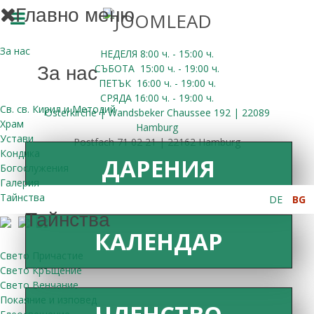
Главно меню
За нас
НЕДЕЛЯ 8:00
ч.
- 15:00 ч.
СЪБОТА
15:00
ч.
- 19:00 ч.
За нас
ПЕТЪК
16:00
ч.
- 19:00 ч.
СРЯДА
16:00
ч.
- 19:00 ч.
Св. св. Кирил и Методий
Osterkirche | Wandsbeker Chaussee 192 | 22089
Храм
Hamburg
Устави
Postfach 71 02 21 | 22162 Hamburg
Кондика
ДАРЕНИЯ
Богослужения
Галерия
Тайнства
DE
BG
Тайнства
КАЛЕНДАР
Свето Причастие
Свето Кръщение
Свето Венчание
Покаяние и изповед