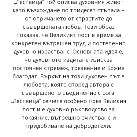
„Лествица“ той описва духовния живот
като възхождане по тридесет стъпала –
от отричането от страстите до
съвършената любов. Този образ
показва, че Великият пост е време за
конкретен вътрешен труд и постепенно
духовно израстване. Основната идея е,
че духовното издигане изисква
постоянен стремеж, трезвение и Божия
благодат. Върхът на този духовен път е
любовта, която според автора е
съвършеното съединение с Бога.
„Лествица“ се чете особено през Великия
пост и е духовно ръководство за
покаяние, вътрешно очистване и
придобиване на добродетели.