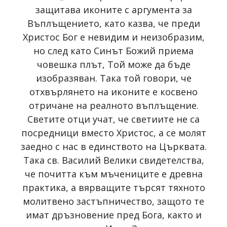
защитава иконите с аргумента за
Въплъщението, като казва, че преди
Христос Бог е невидим и неизобразим,
но след като Синът Божий приема
човешка плът, Той може да бъде
изобразяван. Така той говори, че
отхвърлянето на иконите е косвено
отричане на реалното въплъщение.
Светите отци учат, че светиите не са
посредници вместо Христос, а се молят
заедно с нас в единството на Църквата.
Така св. Василий Велики свидетелства,
че почитта към мъчениците е древна
практика, а вярващите търсят тяхното
молитвено застъпничество, защото те
имат дръзновение пред Бога, както и