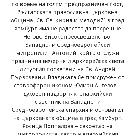
по време на голям предпразничен пост,
българската православна църковна
община „Св. Св. Кирил и Методий“ в град
Хамбург имаше радостта да посрещне
Негово Високопреосвещенство,
Западно- и Средноевропейски
митропилит Антоний, който отслужи
празнична вечерня и Архиерейска света
литургия посветени на Св. Андрей
Първозвани. Владиката бе придружен от
ставрофорен иконом Юлиан Ангелов –
духовен надзорник, епархийски
съветник на Западно- и
Средноевропейска епархия и основател
на църковната община в град Хамбург,
Росица Поппалова – секретар на
митрополията, както и епархийския