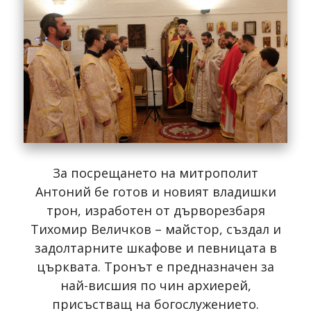
За посрещането на митрополит
Антоний бе готов и новият владишки
трон, изработен от дърворезбаря
Тихомир Величков – майстор, създал и
задолтарните шкафове и певницата в
църквата. Тронът е предназначен за
най-висшия по чин архиерей,
присъстващ на богослужението.