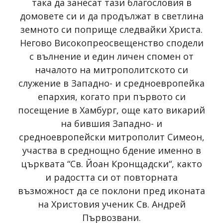
така да занесат тази благословия в
домовете си и да продължат в светлина
земното си поприще следвайки Христа.
Негово Високопреосвещенство сподели
с вълнение и един личен спомен от
началото на митрополитското си
служение в Западно- и средноевропейка
епархия, когато при първото си
посещение в Хамбург, още като викарий
на бившия Западно- и
средноевропейски митрополит Симеон,
участва в среднощно бдение именно в
църквата “Св. Йоан Кронщадски“, както
и радостта си от повторната
възможност да се поклони пред иконата
на Христовия ученик Св. Андрей
Първозвани.