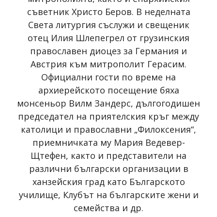
съветник Христо Беров. В неделната
Света литургия съслужи и свещеник
отец Илия Шлепегрел от грузинския
православен диоцез за Германия и
Австрия към митрополит Герасим.
Официални гости по време на
архиерейското посещение бяха
монсеньор Вилм Зандерс, дългогодишен
председател на приятелския кръг между
католици и православни „Филоксения“,
приемничката му Мария Ведевер-
Щтефен, както и представители на
различни български организации в
ханзейския град като Българското
училище, Клубът на българските жени и
семейства и др.