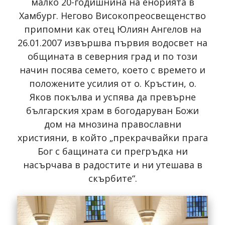
малко 20-годишнина на енорията в
Хамбург. Негово Високопреосвещенство
припомни как отец Юлиян Ангелов на
26.01.2007 извършва първия водосвет на
общината в северния град и по този
начин посява семето, което с времето и
положените усилия от о. Кръстин, о.
Яков покълва и успява да превърне
българския храм в богодаруван Божи
дом на мнозина православни
християни, в който „прекрачвайки прага
Бог с бащината си прегръдка ни
насърчава в радостите и ни утешава в
скърбите“.