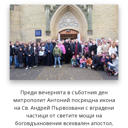
Преди вечернята в съботния ден
митрополит Антоний посрещна икона
на Св. Андрей Първозвани с вградени
частици от светите мощи на
боговдъхновения всехвален апостол,