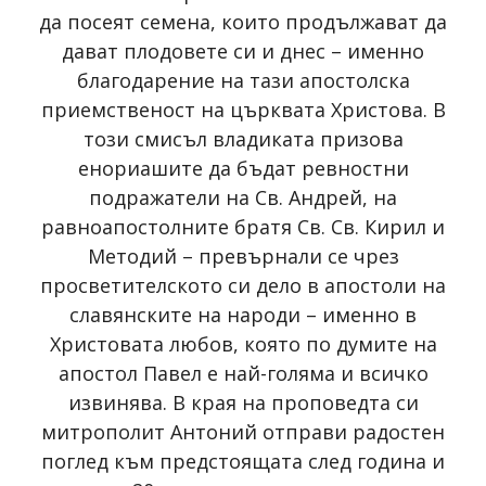
да посеят семена, които продължават да
дават плодовете си и днес – именно
благодарение на тази апостолска
приемственост на църквата Христова. В
този смисъл владиката призова
енориашите да бъдат ревностни
подражатели на Св. Андрей, на
равноапостолните братя Св. Св. Кирил и
Методий – превърнали се чрез
просветителското си дело в апостоли на
славянските на народи – именно в
Христовата любов, която по думите на
апостол Павел е най-голяма и всичко
извинява. В края на проповедта си
митрополит Антоний отправи радостен
поглед към предстоящата след година и