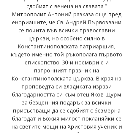
сдобият с венеца на славата.“
Митрополит Антоний разказа още пред
енориашите, че Св. Андрей Първозвани
се почита във всички православни
църкви, но особено силно в
Константинополската патриаршия,
където именно той ръкополага първото
епископство. 30-и ноември е и
патронният празник на
Константинополската църква. В края на
проповедта си владиката изрази
благодарността си към отец Яков Щурм
за безценния подарък за всички
присъстващи да се сдобият с безмерна
благодат и Божия милост покланяйки се
на светите мощи на Христовия ученик и