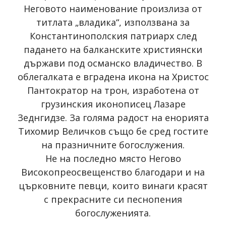
Неговото наименование произлиза от
титлата „владика“, използвана за
Константинополския патриарх след
падането на балканските християнски
държави под османско владичество. В
облегалката е вградена икона на Христос
Пантократор на трон, изработена от
грузинския иконописец Лазаре
Зеднгидзе. За голяма радост на енорията
Тихомир Величков също бе сред гостите
на празничните богослужения.
Не на последно място Негово
Високопреосвещенство благодари и на
църковните певци, които винаги красят
с прекрасните си песнопения
богослуженията.