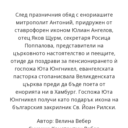
След празничния обяд с енориашите
митрополит Антоний, придружен от
ставрофорен иконом Юлиан Ангелов,
отец Яков Щурм, секретаря Росица
Поппалова, представители на
църковното настоятелство и пеещите,
отиде да поздрави за пенсионирането ѝ
госпожа Юта Юнгникел, евангелската
пасторка стопанисвала Великденската
църква преди да бъде поета от
енорията ни в Хамбург. Госпожа Юта
Юнгникел получи като подарък икона на
българския закрилник Св. Йоан Рилски.
Автор: Велина Вебер