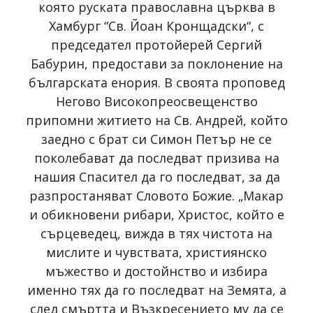
която руската православна църква в
Хамбург “Св. Йоан Кронщадски“, с
председател протойерей Сергий
Бабурин, предостави за поклонение на
българската енория. В своята проповед
Негово Високопреосвещенство
припомни житието на Св. Андрей, който
заедно с брат си Симон Петър не се
поколебават да последват призива на
нашия Спасител да го последват, за да
разпростаняват Словото Божие. „Макар
и обикновени рибари, Христос, който е
сърцеведец, вижда в тях чистота на
мислите и чувствата, християнско
мъжество и достойнство и избира
именно тях да го последват на Земята, а
след смъртта и Възкресението му да се