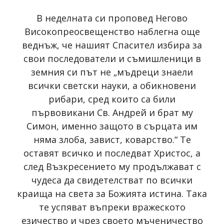
В неделната си проповед Негово
Високопреосвещенство наблегна още
веднъж, че нашият Спасител избира за
свои последователи и съмишленици в
земния си път не „мъдреци знаели
всички светски науки, а обикновени
рибари, сред които са били
първовикани Св. Андрей и брат му
Симон, именно защото в сърцата им
няма злоба, завист, коварство.“ Те
оставят всичко и последват Христос, а
след Възкресението му продължават с
чудеса да свидетелстват по всички
краища на света за Божията истина. Така
те успяват въпреки вражеското
езичество и чрез своето мъченичество