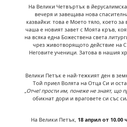
На Велики Четвъртък в йерусалимска
вечеря и завещава нова спасителна
казвайки: това е Моето тяло, което за 
чаша е новият завет с Моята кръв, коя
на всяка една Божествена света литург
чрез животворящото действие на Св
Неговите ученици. Затова в нашия х
Велики Петък е най-тежкият ден в зем
Той приел Волята на Отца Си и оста
„
Отче! прости им, понеже не знаят, що п
обикнат дори и враговете си със си
На Велики Петък,
18 април от 10.00 ч