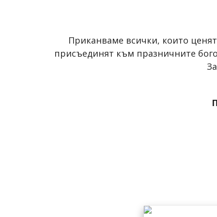
Приканваме всички, които ценят 
присъединят към празничните бого
З