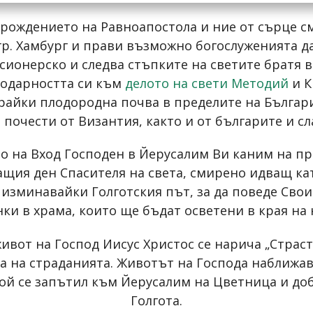
т рождението на Равноапостола и ние от сърце см
гр. Хамбург и прави възможно богослуженията д
сионерско и следва стъпките на светите братя 
годарността си към
делото на свети Методий
и К
айки плодородна почва в пределите на Българи
 почести от Византия, както и от българите и с
о на Вход Господен в Йерусалим Ви каним на пра
щия ден Спасителя на света, смирено идващ като
изминавайки Голготския път, за да поведе Свои
ки в храма, които ще бъдат осветени в края на
ивот на Господ Иисус Христос се нарича „Страст
а на страданията. Животът на Господа наближава
Той се запътил към Йерусалим на Цветница и д
Голгота.