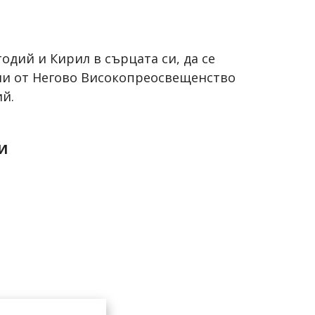
одий и Кирил в сърцата си, да се
ни от Негово Високопреосвещенство
й.
И