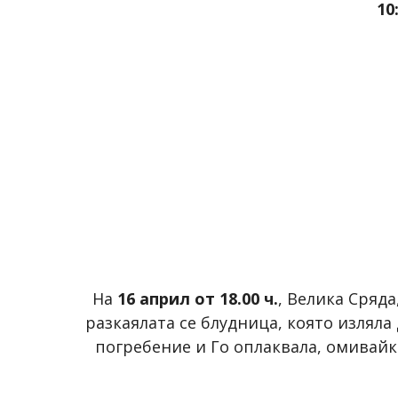
10
На
16 април от 18.00 ч.
, Велика Сряд
разкаялата се блудница, която изляла
погребение и Го оплаквала, омивайки