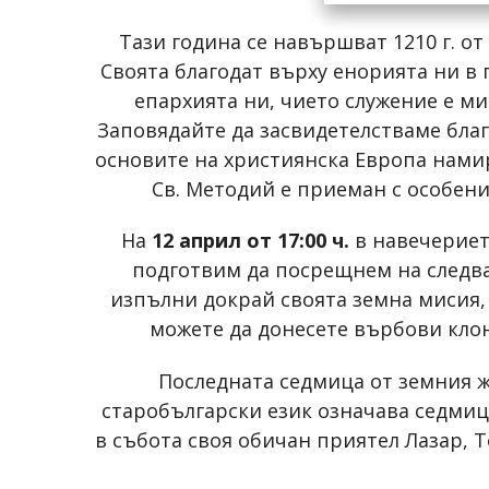
Тази година се навършват 1210 г. о
Своята благодат върху енорията ни в 
епархията ни, чието служение е ми
Заповядайте да засвидетелстваме бла
основите на християнска Европа намир
Св. Методий е приеман с особени
На
12 април от 17:00 ч.
в навечериет
подготвим да посрещнем на следва
изпълни докрай своята земна мисия, 
можете да донесете върбови клон
Последната седмица от земния ж
старобългарски език означава седмиц
в събота своя обичан приятел Лазар, 