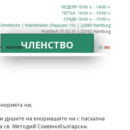
НЕДЕЛЯ 10:00
ч.
- 14:00 ч.
ПЕТЪК
16:00
ч.
- 19:00 ч.
СРЯДА
16:00
ч.
- 19:00 ч.
Osterkirche | Wandsbeker Chaussee 192 | 22089 Hamburg
Postfach 71 02 21 | 22162 Hamburg
ЧЛЕНСТВО
DE
BG
КОНТАКТ
енорията ни,
и душите на енориашите ни с пасхална
а св. Методий Славянобългарски.