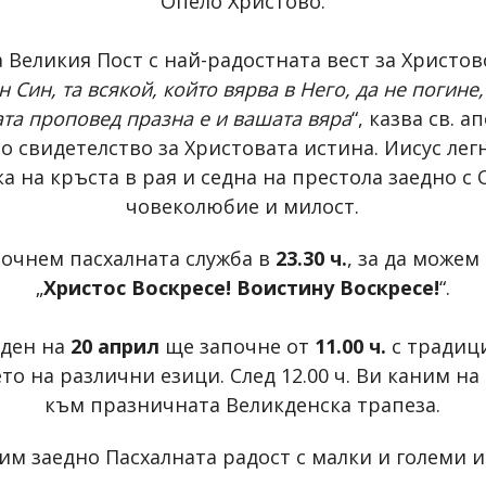
Опело Христово.
Великия Пост с най-радостната вест за Христов
 Син, та всякой, който вярва в Него, да не погине
ата проповед празна е и вашата вяра
“, казва св. 
 свидетелство за Христовата истина. Иисус легна
а на кръста в рая и седна на престола заедно с 
човеколюбие и милост.
очнем пасхалната служба в
23.30 ч.
, за да можем
„
Христос Воскресе! Воистину Воскресе!
“.
 ден на
20 април
ще започне от
11.00 ч.
с традиц
то на различни езици. След 12.00 ч. Ви каним н
към празничната Великденска трапеза.
им заедно Пасхалната радост с малки и големи и 