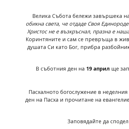
Велика Събота бележи завършека на 
обикна света, че отдаде Своя Единороден
Христос не е възкръснал, празна е наш
Коринтяните и сам се превръща в живо
душата Си като Бог, прибра разбойник
В съботния ден на
19 април
ще зап
Пасхалното богослужение в неделния
ден на Пасха и прочитане на евангелие
Заповядайте да сподел