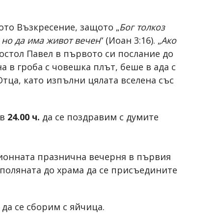
ото Възкресение, защото „
Бог толкоз
, но да има живот вечен
“ (Иоан 3:16). „
Ако
апостол Павел в първото си послание до
 в гроба с човешка плът, беше в ада с
Отца, като изпълни цялата вселена със
 в
24.00 ч.
да се поздравим с думите
ионната празнична вечерня в първия
а поляната до храма да се присъедините
да се сборим с яйчица.