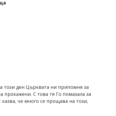
ица
 На този ден Църквата ни припомня за
а прокажени. С това тя Го помазала за
 казва, че много се прощава на този,