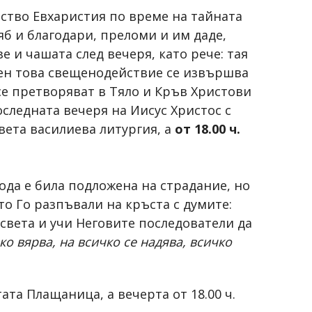
ство Евхаристия по време на тайната
яб и благодари, преломи и им даде,
зе и чашата след вечеря, като рече: тая
нешен това свещенодействие се извършва
 се претворяват в Тяло и Кръв Христови
следната вечеря на Иисус Христос с
вета василиева литургия, а
от 18.00 ч.
ода е била подложена на страдание, но
то Го разпъвали на кръста с думите:
 в света и учи Неговите последователи да
ко вярва, на всичко се надява, всичко
ата Плащаница, а вечерта от 18.00 ч.