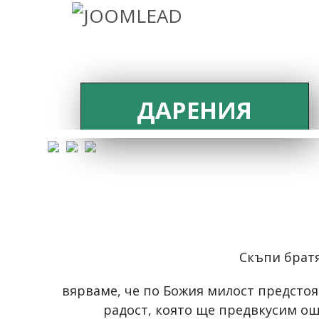
ДАРЕНИЯ
Скъпи братя
вярваме, че по Божия милост предсто
радост, която ще предвкусим ощ