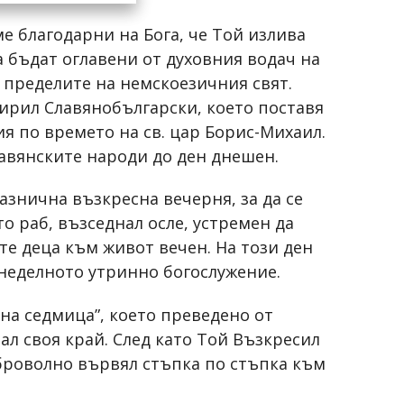
е благодарни на Бога, че Той излива
а бъдат оглавени от духовния водач на
в пределите на немскоезичния свят.
ирил Славянобългарски, което поставя
я по времето на св. цар Борис-Михаил.
лавянските народи до ден днешен.
знична възкресна вечерня, за да се
 раб, възседнал осле, устремен да
те деца към живот вечен. На този ден
 неделното утринно богослужение.
на седмица”, което преведено от
л своя край. След като Той Възкресил
оброволно вървял стъпка по стъпка към