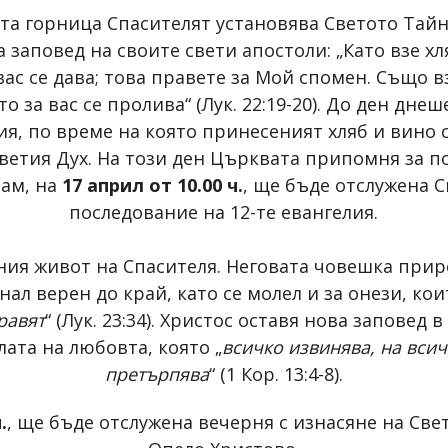
та горница Спасителят установява Светото Тайн
 заповед на своите свети апостоли: „Като взе хл
вас се дава; това правете за Мой спомен. Също в
то за вас се пролива“ (Лук. 22:19-20). До ден д
ия, по време на която принесеният хляб и вино
етия Дух. На този ден Църквата припомня за по
рам, на
17 април от 10.00 ч.
, ще бъде отслужена С
последование на 12-те евангелия.
ния живот на Спасителя. Неговата човешка прир
нал верен до край, като се молел и за онези, кои
равят
“ (Лук. 23:34). Христос оставя нова заповед
лата на любовта, която „
всичко извинява, на всич
претърпява
“ (1 Кор. 13:4-8).
.
, ще бъде отслужена вечерня с изнасяне на Свет