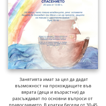
Занятията имат за цел да дадат
възможност на прохождащите във
вярата (деца и възрастни) да
разсъждават по основни въпроси от
православието. В кратки беседи от 30-45