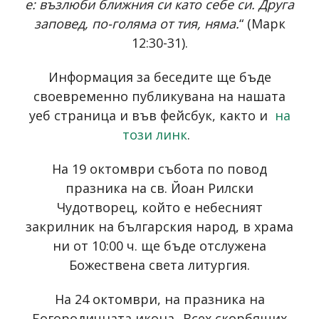
е: възлюби ближния си като себе си. Друга
заповед, по-голяма от тия, няма.
“ (Марк
12:30-31).
Информация за беседите ще бъде
своевременно публикувана на нашата
уеб страница и във фейсбук, както и
на
този линк
.
На 19 октомври събота по повод
празника на св. Йоан Рилски
Чудотворец, който е небесният
закрилник на българския народ, в храма
ни от 10:00 ч. ще бъде отслужена
Божествена света литургия.
На 24 октомври, на празника на
Богородичната икона „Всех скорбящих