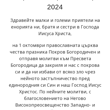
2024
Здравейте малки и големи приятели на
енорията ни, братя и сестри в Господа
Иисуса Христа,
на 1 октомври православната църква
чества празника Покров Богородичен и
отправя молитви към Пресвета
Богородица да закриля и нас с покрова
си и да ни избави от всяко зло чрез
нейното застъпничество пред
единородния си Син и наш Господ Иисус
Христос. По нейните молитви, с
благословението на Негово
Високопреосвещенство Западно- и