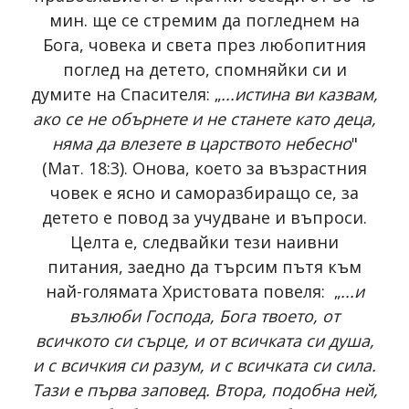
мин. ще се стремим да погледнем на
Бога, човека и света през любопитния
поглед на детето, спомняйки си и
думите на Спасителя: „
...истина ви казвам,
ако се не обърнете и не станете като деца,
няма да влезете в царството небесно
"
(Мат. 18:3). Онова, което за възрастния
човек е ясно и саморазбиращо се, за
детето е повод за учудване и въпроси.
Целта е, следвайки тези наивни
питания, заедно да търсим пътя към
най-голямата Христовата повеля: „
...и
възлюби Господа, Бога твоето, от
всичкото си сърце, и от всичката си душа,
и с всичкия си разум, и с всичката си сила.
Тази е първа заповед. Втора, подобна ней,