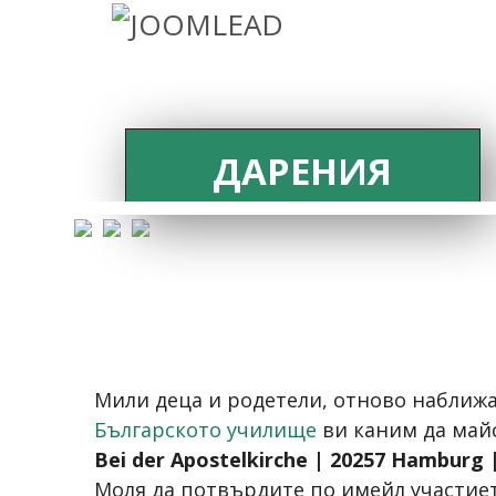
ДАРЕНИЯ
Мили деца и родетели, отново наближа
Българското училище
ви каним да май
Bei der Apostelkirche | 20257 Hamburg 
Моля да потвърдите по имейл участиет