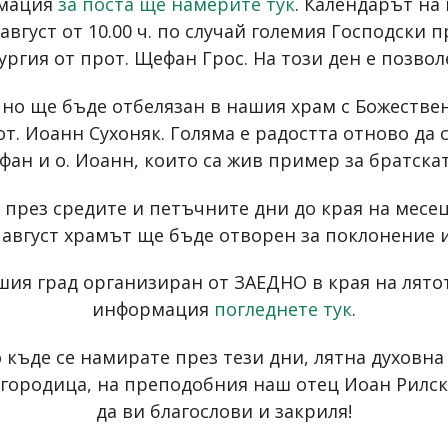
рмация
за поста ще намерите тук
. Календарът на
6 август от 10.00 ч. по случай големия Господск
ургия от прот. Щефан Грос. На този ден е позво
 ще бъде отбелязан в нашия храм с Божествена 
рот. Иоанн Сухоняк. Голяма е радостта отново д
ан и о. Иоанн, които са жив пример за братска
през средите и петъчните дни до края на месец
 август храмът ще бъде отворен за поклонение и м
ия град организиран от ЗАЕДНО в края на лятот
информация
погледнете тук
.
 къде се намирате през тези дни, лятна духовна
городица, на преподобния наш отец Иоан Рилск
да ви благослови и закриля!