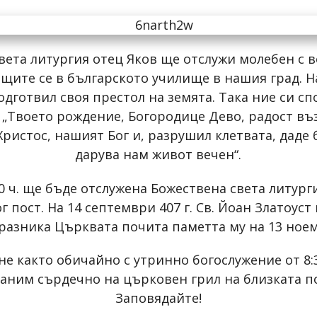
вета литургия отец Яков ще отслужи молебен с в
ещите се в българското училище в нашия град. Н
одготвил своя престол на земята. Така ние си с
 „Твоето рождение, Богородице Дево, радост въз
Христос, нашият Бог и, разрушил клетвата, даде 
дарува нам живот вечен“.
00 ч. ще бъде отслужена Божествена света литур
г пост. На 14 септември 407 г. Св. Йоан Златоуст
разника Църквата почита паметта му на 13 ное
е както обичайно с утринно богослужение от 8:3
 Ви каним сърдечно на църковен грил на близката п
Заповядайте!