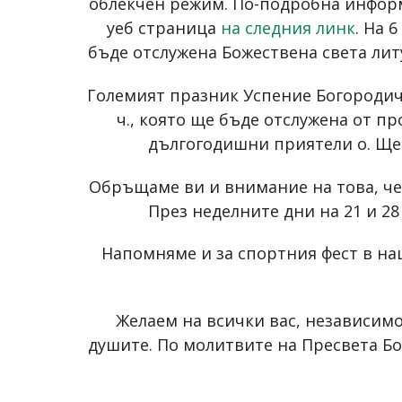
облекчен режим. По-подробна инфо
уеб страница
на следния линк
. На 
бъде отслужена Божествена света лит
Големият празник Успение Богородично
ч., която ще бъде отслужена от п
дългогодишни приятели о. Щеф
Обръщаме ви и внимание на това, че 
През неделните дни на 21 и 28
Напомняме и за спортния фест в наш
Желаем на всички вас, независимо
душите. По молитвите на Пресвета Бо