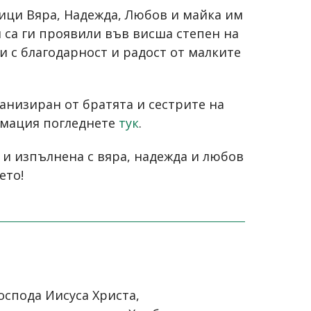
ници Вяра, Надежда, Любов и майка им
и са ги проявили във висша степен на
и с благодарност и радост от малките
анизиран от братята и сестрите на
рмация погледнете
тук
.
 и изпълнена с вяра, надежда и любов
ето!
оспода Иисуса Христа,