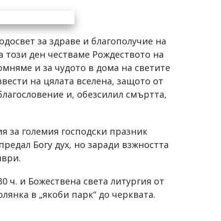
одосвет за здраве и благополучие на
а този ден честваме Рождеството на
помняме и за чудото в дома на светите
вести на цялата вселена, защото от
благословение и, обезсилил смъртта,
гия за големия господски празник
 предал Богу дух, но заради взжността
мври.
0 ч. и Божествена света литургия от
олянка в „якоби парк“ до черквата.