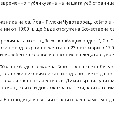
евременно публикувана на нашата уеб страница
азника на св. Йоан Рилски Чудотворец, който е
а ни от 10:00 ч. ще бъде отслужена Божествена с
ородичната икона „Всех скорбящих радост“, Св. С
ози повод в храма вечерта на 23 октомври в 17:0
и молебен за здраве и спасение на децата с увр
00 ч. ще бъде отслужена Божествена света Литур
въпреки високия си сан и задължението да пре
 това си застъпничество св. Димитър бил убит м
 помощ, която и днес оказва на тези, които го им
 Богородица и светиите, които честваме, Бог да