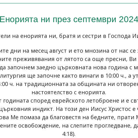
Енорията ни през септември 202
ли на енорията ни, братя и сестри в Господа И
те дни на месец август и ето мнозина от нас се
ните преживявания от лятото са още пресни, Ви
да започнем заедно църковната нова година с мо
итургия ще започне както винаги в 10:00 ч., а у
3:00 ч. на традиционната за общината ни отво
настоятелство с енорията.
 годината според еврейското летоброене и е св
 църковния индикт. На този ден Иисус Христос е 
това Ме помаза да благовестя на бедните, прати
ните освобождение, на слепите прогледване, да
4:18).