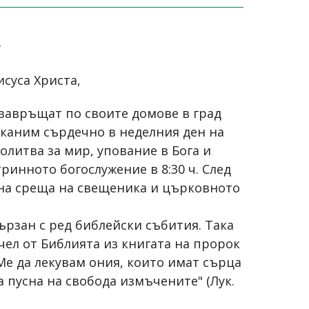
4
исуса Христа,
 завръщат по своите домове в град
 каним сърдечно в неделния ден на
литва за мир, упование в Бога и
тринното богослужение в 8:30 ч. След
рена среща на свещеника и църковното
ързан с ред библейски събития. Така
чел от Библията из книгата на пророк
 Ме да лекувам ония, които имат сърца
 пусна на свобода измъчените" (Лук.