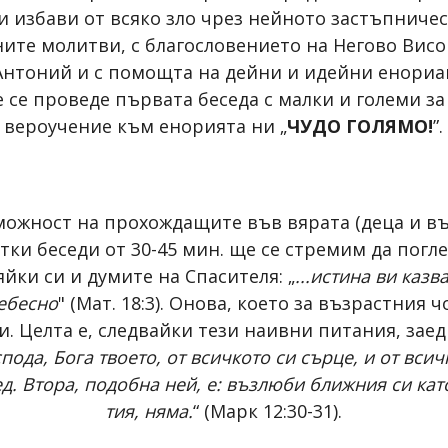
 ни избави от всяко зло чрез нейното застъпнич
ните молитви, с благословението на Негово Ви
тоний и с помощта на дейни и идейни енориаши,
 се проведе първата беседа с малки и големи за
вероучение към енорията ни „
ЧУДО ГОЛЯМО!
”.
можност на прохождащите във вярата (деца и в
ки беседи от 30-45 мин. ще се стремим да погле
йки си и думите на Спасителя: „
...истина ви казв
небесно
" (Мат. 18:3). Онова, което за възрастния 
и. Целта е, следвайки тези наивни питания, за
пода, Бога твоето, от всичкото си сърце, и от всич
ед. Втора, подобна ней, е: възлюби ближния си като
тия, няма.
“ (Марк 12:30-31).