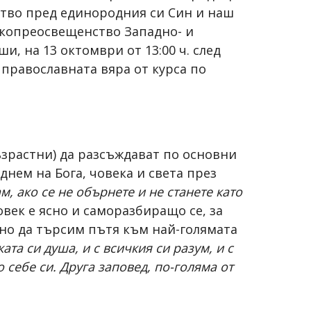
ество пред единородния си Син и наш
сокопреосвещенство Западно- и
 на 13 октомври от 13:00 ч. след
 православната вяра от курса по
ъзрастни) да разсъждават по основни
днем на Бога, човека и света през
ам, ако се не обърнете и не станете като
човек е ясно и саморазбиращо се, за
едно да търсим пътя към най-голямата
ката си душа, и с всичкия си разум, и с
 себе си. Друга заповед, по-голяма от