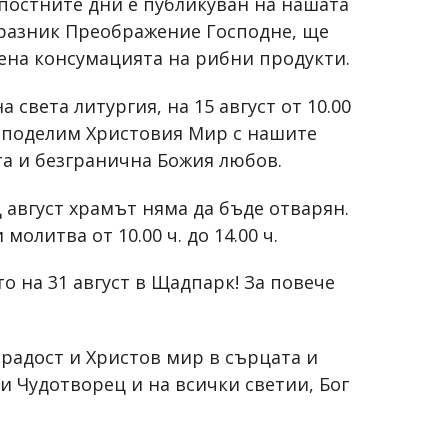
 постните дни е публикуван на нашата
и празник Преображение Господне, ще
лена консумацията на рибни продукти.
света литургия, на 15 август от 10.00
а споделим Христовия Мир с нашите
та и безгранична Божия любов.
 август храмът няма да бъде отварян.
олитва от 10.00 ч. до 14.00 ч.
о на 31 август в Щадпарк! За повече
 радост и Христов мир в сърцата и
и Чудотворец и на всички светии, Бог