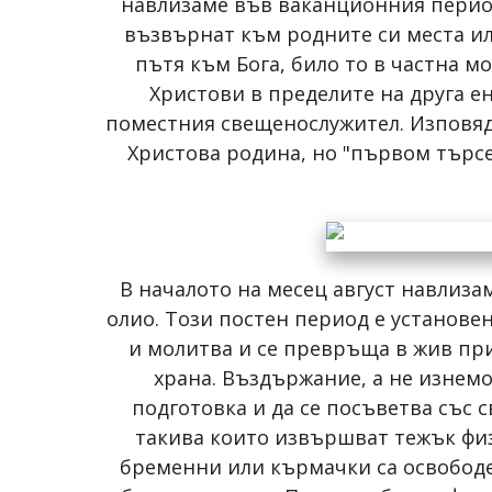
навлизаме във ваканционния период 
възвърнат към родните си места ил
пътя към Бога, било то в частна м
Христови в пределите на друга е
поместния свещенослужител. Изповядва
Христова родина, но "първом търсет
В началото на месец август навлиза
олио. Този постен период е установе
и молитва и се превръща в жив при
храна. Въздържание, а не изнемо
подготовка и да се посъветва със с
такива които извършват тежък физи
бременни или кърмачки са освободен