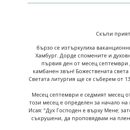
Скъпи прияте
бързо се изтъркулиха ваканционни
Хамбург. Дорде спомените и духов
първия ден от месец септември 
камбанен звън! Божествената света л
Светата литургия ще се съберем от 1
Месец септември е седмият месец от
този месец е определен за начало на
Исая: "Дух Господен е върху Мене; за
съкрушени, да проповядвам на плене