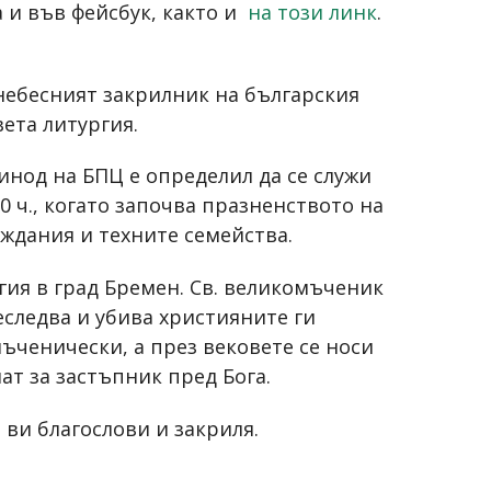
 и във фейсбук, както и
на този линк
.
 небесният закрилник на българския
вета литургия.
инод на БПЦ е определил да се служи
0 ч., когато започва празненството на
еждания и техните семейства.
гия в град Бремен. Св. великомъченик
следва и убива християните ги
ъченически, а през вековете се носи
ат за застъпник пред Бога.
 ви благослови и закриля.