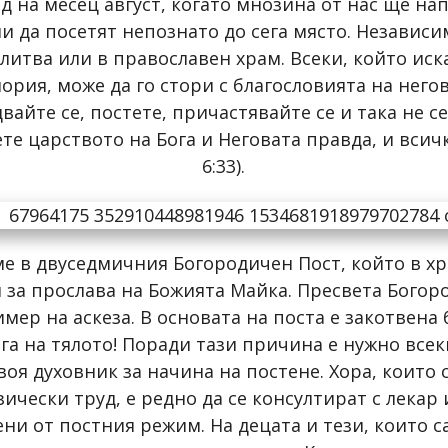
на месец август, когато мнозина от нас ще напу
и да посетят непознато до сега място. Независи
олитва или в православен храм. Всеки, който ис
нория, може да го стори с благословията на него
йте се, постете, причастявайте се и така не с
е царството на Бога и Неговата правда, и всичко
6:33).
ме в двуседмичния Богородичен Пост, който в хр
н за прослава на Божията Майка. Пресвета Богор
мер на аскеза. В основата на поста е закотвена 
га на тялото! Поради тази причина е нужно всек
воя духовник за начина на постене. Хора, които
чески труд, е редно да се консултират с лекар и
и от постния режим. На децата и тези, които с