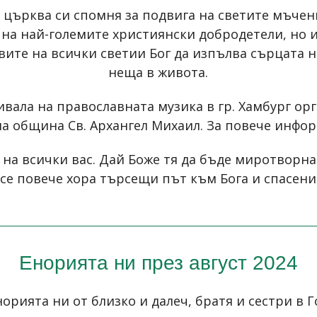
 църква си спомня за подвига на светите мъче
 на най-големите християнски добродетели, но 
вите на всички светии Бог да изпълва сърцата н
неща в живота.
ала на православната музика в гр. Хамбург орг
а община Св. Архангел Михаил. За повече инфо
 на всички вас. Дай Боже тя да бъде миротворна
все повече хора търсещи път към Бога и спасени
Енорията ни през август 2024
орията ни от близко и далеч, братя и сестри в Г