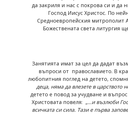
да закриля и нас с покрова си и да
Господ Иисус Христос. По ней
Средноевропейския митрополит Ан
Божествената света литургия ще
Занятията имат за цел да дадат въз
въпроси от православието. В крат
любопитния поглед на детето, спомня
деца, няма да влезете в царството 
детето е повод за учудване и въпрос
Христовата повеля: „
...и възлюби Гос
всичката си сила. Тази е първа запов