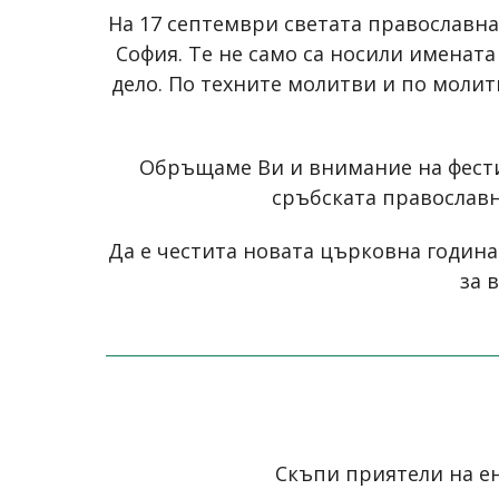
На 17 септември светата православна
София. Те не само са носили имената
дело. По техните молитви и по молит
Обръщаме Ви и внимание на фестив
сръбската православн
Да е честита новата църковна година
за 
Скъпи приятели на ен