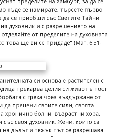
снат пределите на Хамбург, за да се
мо къде се намирате, търсете първо
ка да се приобщи със Светите Тайни
вия духовник и с разрешението на
е отделяйте от пределите на духовната
 това ще ви се придаде" (Мат. 6:31-
анителната си основа е растителен с
одица прекарва целия си живот в пост
борбата с греха чрез въздържане от
и да прецени своите сили, своята
 са хронично болни, възрастни хора,
 със своя духовник. Жени, които са
а на дълъг и тежък път се разрешава