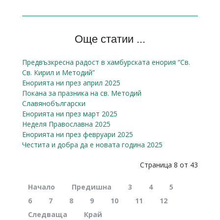
Още статии ...
Предвъзкресна радост в хамбурската енория “Св.
Св. Кирил и Методий”
Енорията ни през април 2025
Покана за празника на св. Методий
Славянобългарски
Енорията ни през март 2025
Неделя Православна 2025
Енорията ни през февруари 2025
Честита и добра да е новата година 2025
Страница 8 от 43
Начало
Предишна
3
4
5
6
7
8
9
10
11
12
Следваща
Край