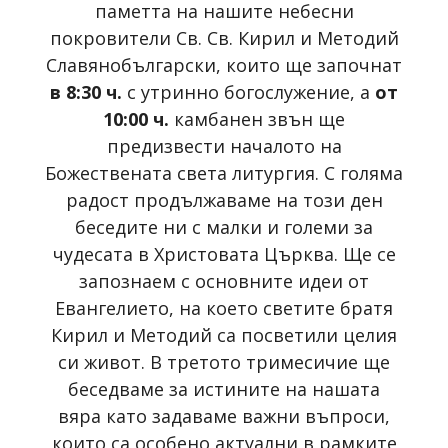
паметта на нашите небесни
покровители Св. Св. Кирил и Методий
Славянобългарски, които ще започнат
в 8:30 ч.
с утринно богослужение, а
от
10:00 ч.
камбанен звън ще
предизвести началото на
Божествената света литургия. С голяма
радост продължаваме на този ден
беседите ни с малки и големи за
чудесата в Христовата Църква. Ще се
запознаем с основните идеи от
Евангелието, на което светите братя
Кирил и Методий са посветили целия
си живот. В третото тримесичие ще
беседваме за истините на нашата
вяра като задаваме важни въпроси,
които са особено актуални в рамките