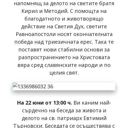
напомнящ за делото на светите братя
Кирил и Методий. С помощта на
благодатното и животворящо
действие на Светия Дух, светите
Равноапостоли носят окончателната
победа над триезичната ерес. Така те
поставят нови стабилни основи за
разпространението на Христовата
вяра сред славянските народи и по
целия свят.
На 22 юни от 13:00 ч.
Ви каним най-
сърдечно на беседа за живота и
делото на св. патриарх Евтимий
Търновски. Беседата се осъществява с