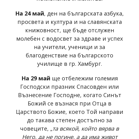
На 24 май
, ден на българската азбука,
просвета и култура и на славянската
книжовност, ще бъде отслужен
молебен с водосвет за здраве и успех
на учители, ученици и за
благоденствие на българското
училище в гр. Хамбург.
На 29 май
ще отбележим големия
Господски празник Спасовден или
Възнесение Господне, когато Синът
Божий се възнася при Отца в
Царството Божие, което Той направи
до такава степен достъпно за
човеците, „
та всякой, който вярва в
Него, да не погине, а да има живот