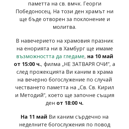
паметта на св. вмчк. Георги
Победоносец. На този ден храмът ни
ще бъде отворен за поклонение и
молитва.
В навечерието на храмовия празник
на енорията ни в Хамбург ще имаме
възможността да гледаме
,
на 10 май
от 15:00 ч.
, филма „НЕ ЗАТВАРЯ ОЧИ“, а
след прожекцията Ви каним в храма
на вечерно богослужение по случай
честването паметта на „Св. Св. Кирил
и Методий“, което ще започне същия
ден
от 18:00 ч.
На 11 май
Ви каним сърдечно на
неделните богослужения по повод