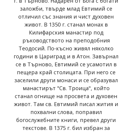
г. в Търново. Надарен от Бога с богати
заложби, твърде млад Евтимий се
отличил със знания и чист духовен
живот. В 1350 г. станал монах в
Килифарския манастир под
ръководството на преподобния
Теодосий. По-късно живял няколко
години в Цариград и в Атон. Завърнал
се в Търново, Евтимий се усамотил в
пещера край столицата. При него се
заселили други монаси и се образувал
манастирът "Св. Троица", който
станал огнище на просвета и духовен
живот. Там св. Евтимий писал жития и
похвални слова, поправил
богослужебните книги, превел други
текстове. В 1375 г. бил избран за