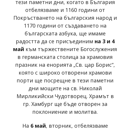
тези паметни дни, когато в България
отбелязваме и 1160 години от
Покръстването на българския народ и
1170 години от създаването на
българската азбука, ще имаме
радостта да се присъединим
на 3 и 4
май
към тържествените Богослужения
в германската столица за храмовия
празник на енорията „Св. цар Борис“,
която с широко отворени храмови
порти ще посрещне в тези паметни
дни мощите на св. Николай
Мирликийски Чудотворец. Храмът в
гр. Хамбург ще бъде отворен за
поклониение и молитва.
На
6 май
, вторник, отбелязваме