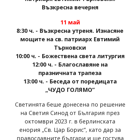
Възкресна вечерня
11 май
8:30 ч. - Възкресна утреня. Изнасяне
мощите на св. патриарх Евтимий
Търновски
10:00 ч. - Божествена света литургия
12:00 ч. - Благославяне на
празничната трапеза
13:00 ч. - Беседа от поредицата
„ЧУДО ГОЛЯМО“
Светинята беше донесена по решение
на Светия Синод от България през
октомври 2023 г. в берлинската
енория „Св. Цар Борис“, като дар за
православните българи и ще гостува