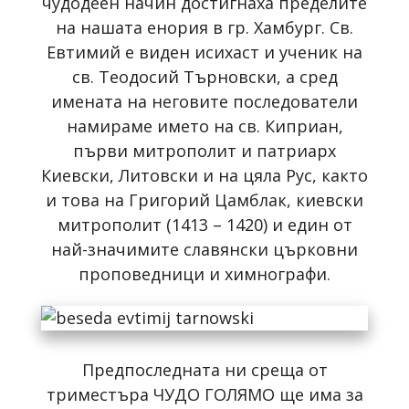
чудодеен начин достигнаха пределите
на нашата енория в гр. Хамбург. Св.
Евтимий е виден исихаст и ученик на
св. Теодосий Търновски, а сред
имената на неговите последователи
намираме името на св. Киприан,
първи митрополит и патриарх
Киевски, Литовски и на цяла Рус, както
и това на Григорий Цамблак, киевски
митрополит (1413 – 1420) и един от
най-значимите славянски църковни
проповедници и химнографи.
Предпоследната ни среща от
триместъра ЧУДО ГОЛЯМО ще има за