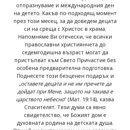
отпразнуваме и международния ден
на детето. Какъв по-подходящ момент
през този месец, за да доведем децата
си на среща с Христос в храма.
Напомняме Ви отечески, че всички
православни християнчета до
седемгодишна възраст могат да
пристъпват към Свето Причастие без
особена предварителна подготовка.
Поднесете този безценен подарък и
„
оставете децата и не им пречете да
дойдат при Мене, защото на такива е
царството небесно
“ (Мат. 19:14), казва
Спасителят. Тези думи са явно
свидетелство, че Божият дом е
духовната родина на детската душа.