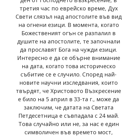
ден от Господнето Възкресение, в
третия час по еврейско време, Дух
Свети слязъл над апостолите във вид
на огнени езици. В момента, когато
Божественият огън се разпалил в
душите на апостолите, те започнали
да прославят Бога на чужди езици.
Интересно е да се обърне внимание
на дата, когато това историческо
събитие се е случило. Според най-
новите научни изследвания, които
твърдят, че Христовото Възкресение
е било на 5 април в 33-та г., може да
заключим, че датата на Светата
Петдесетница е съвпадала с 24 май.
Това случайно или не, за нас е един
символичен във времето мост,