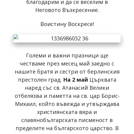
благодарим и да се веселим в
Неговото Възкресение.
Воистину Воскресе!
Големи и важни празници ще
честваме през месец май заедно с
нашите братя и сестри от берлинския
престолен град.
На 2 май
Църквата
наред със св. Атанасий Велики
отбелязва и паметта на св. цар Борис-
Михаил, който въвежда и утвърждава
християнската вяра и
славянобългарската писменост в
пределите на българското царство. В