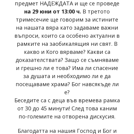
предмет НАДЕЖДАТА и ще се проведе
на 29 юни от 13:00 ч.
В третото
тримесечие ще говорим за истините
на нашата вяра като задаваме важни
въпроси, които са особено актуални в
рамките на заобикалящия ни свят. В
какво и Кого вярваме? Какви са
доказателствата? Защо се съмняваме
и грешно ли е това? Има ли спасение
за душата и необходимо ли е да
посещаваме храма? Бог навсякъде ли
е?
Беседите са с деца във времева рамка
от 30 до 45 минути! След това каним
по-големите на отворена дискусия.
Благодатта на нашия Господ и Бог и