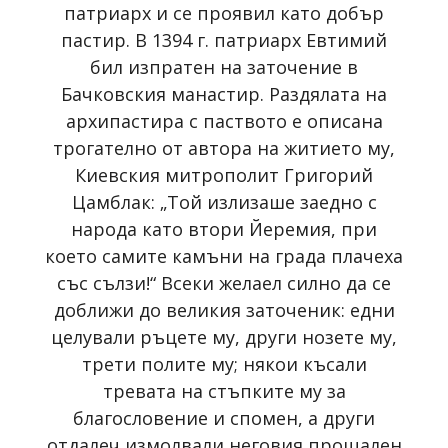
патриарх и се проявил като добър
пастир. В 1394 г. патриарх Евтимий
бил изпратен на заточение в
Бачковския манастир. Раздялата на
архипастира с паството е описана
трогателно от автора на житието му,
Киевския митрополит Григорий
Цамблак: „Той излизаше заедно с
народа като втори Йеремия, при
което самите камъни на града плачеха
със сълзи!“ Всеки желаел силно да се
доближи до великия заточеник: едни
целували ръцете му, други нозете му,
трети полите му; някои късали
тревата на стъпките му за
благословение и спомен, а други
отдалеч измолвали неговия прощален