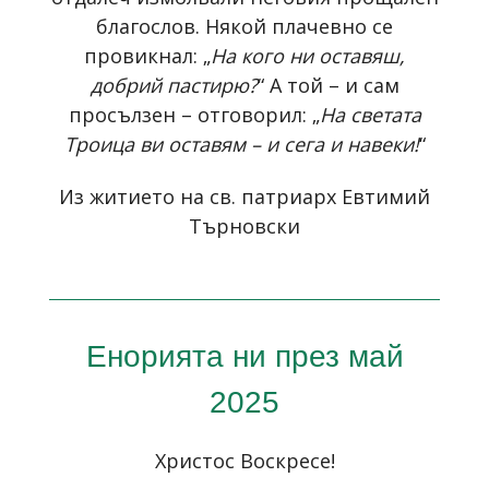
благослов. Някой плачевно се
провикнал: „
На кого ни оставяш,
добрий пастирю?
“ А той – и сам
просълзен – отговорил: „
На светата
Троица ви оставям – и сега и навеки!
“
Из житието на св. патриарх Евтимий
Търновски
Енорията ни през май
2025
Христос Воскресе!