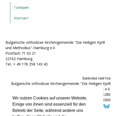
Галерия
Контакт
Bulgarische orthodoxe Kirchengemeinde "Die Heiligen Kyrill
und Methodius"-Hamburg e.V.
Postfach 71 02 21
22162 Hamburg
Tel.: + ‭49 176 358 143 43‬
Банкова сметка
Bulgarische orthodoxe Kirchengemeinde "Die Heiligen Kyrill
und Methodius"-Hamburg e.V.
IBAN: DE92200300000602025280
Wir nutzen Cookies auf unserer Website.
BIC: HYVEDEMM300
Einige von ihnen sind essenziell für den
Betrieb der Seite, während andere uns