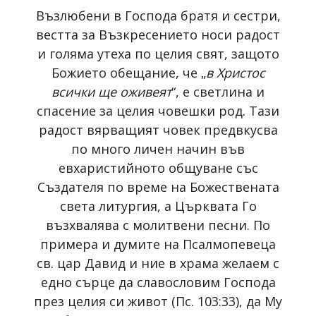
Възлюбени в Господа братя и сестри,
вестта за Възкресението носи радост
и голяма утеха по целия свят, защото
Божието обещание, че „
в Христос
всички ще оживеят
“, е светлина и
спасение за целия човешки род. Тази
радост вярващият човек предвкусва
по много личен начин във
евхаристийното общуване със
Създателя по време на Божествената
света литургия, а Църквата Го
възхвалява с молитвени песни. По
примера и думите на Псалмопевеца
св. цар Давид и ние в храма желаем с
едно сърце да славословим Господа
през целия си живот (Пс. 103:33), да Му