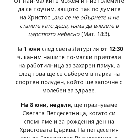
От най-малките можем и ние големите
да се поучим, защото пак по думите
на Христос „
ако се не обърнете и не
станете като деца, няма да влезете в
царството небесно
“(Мат. 18:3).
На
1 юни
след света Литургия
от 12:30
ч.
каним нашите по-малки приятели
на работилница за захарен памук, а
след това ще се съберем в парка на
спортен полуден, който ще започне с
молебен за здраве.
На 8 юни, неделя,
ще празнуваме
Светата Петдесетница, когато си
спомняме и за рождения ден на
Христовата Църква. На петдесетия