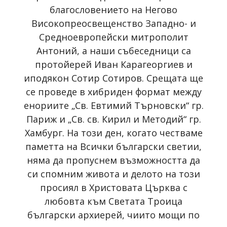
благословението на Негово
Високопреосвещенство Западно- и
Средноевропейски митрополит
Антоний, а наши събеседници са
протойерей Иван Карагеоргиев и
иподякон Сотир Сотиров. Срещата ще
се проведе в хибриден формат между
енориите „Св. Евтимий Търновски“ гр.
Париж и „Св. св. Кирил и Методий“ гр.
Хамбург. На този ден, когато честваме
паметта на Всички български светии,
няма да пропуснем възможността да
си спомним живота и делото на този
просиял в Христовата Църква с
любовта към Светата Троица
български архиерей, чиито мощи по