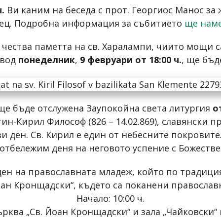
ч.
Ви каним на беседа с прот. Георгиос Манос за
ец. Подробна информация за събитието
ще наме
 чества паметта на св. Харалампи, чиито мощи с
овод
понеделник
,
9 февруари от 18:00 ч.
, ще бъд
ще бъде отслужена Заупокойна света литургия
о
тин-Кирил Философ (826 – 14.02.869), славянски 
ози ден. Св. Кирил е един от небесните покровите
отбележим деня на неговото успение с Божестве
н на православната младеж, който по традиция 
оан Кронщадски“, където са поканени православн
Начало: 10:00 ч.
ърква „Св. Йоан Кронщадски“ и зала „Чайковски“ 