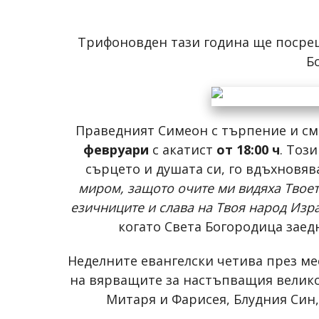
Трифоновден тази година ще посре
Б
Праведният Симеон с търпение и сми
февруари
с акатист
от 18:00 ч
. Тоз
сърцето и душата си, го вдъхновяв
миром, защото очите ми видяха Твоето
езичниците и слава на Твоя народ Изр
когато Света Богородица заед
Неделните евангелски четива през ме
на вярващите за настъпващия великоп
Митаря и Фарисея, Блудния Син,