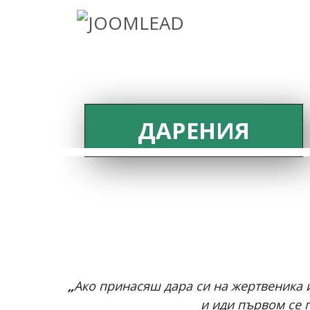
ДАРЕНИЯ
„
Ако принасяш дара си на жертвеника и
и иди първом се п