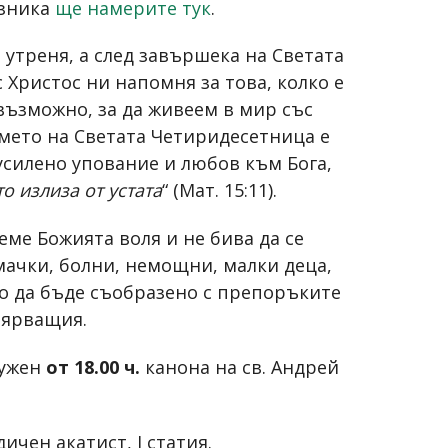
азника
ще намерите тук
.
 утреня, а след завършека на Светата
Христос ни напомня за това, колко е
възможно, за да живеем в мир със
емето на Светата Четиридесетница е
усилено упование и любов към Бога,
то излиза от устата
“ (Мат. 15:11).
ме Божията воля и не бива да се
мачки, болни, немощни, малки деца,
о да бъде съобразено с препоръките
вярващия.
лужен
от 18.00 ч.
канона на св. Андрей
чен акатист, I статия.