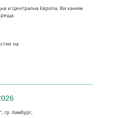
на и Централна Европа, Ви каним
среща.
стие на
2026
“
, гр. Хамбург,