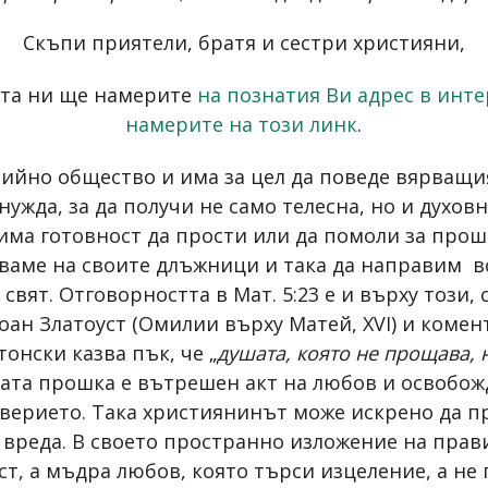
Скъпи приятели, братя и сестри християни,
ята ни ще намерите
на познатия Ви адрес в инт
намерите на този линк
.
тийно общество и има за цел да поведе вярващи
ужда, за да получи не само телесна, но и духов
има готовност да прости или да помоли за прош
ваме нa своите длъжници и така да направим вс
вят. Отговорността в Мат. 5:23 е и върху този, 
оан Златоуст (Омилии върху Матей, XVI) и комен
Атонски казва пък, че „
душата, която не прощава, 
ата прошка е вътрешен акт на любов и освобожд
ерието. Така християнинът може искрено да про
а вреда. В своето пространно изложение на прави
 а мъдра любов, която търси изцеление, а не п