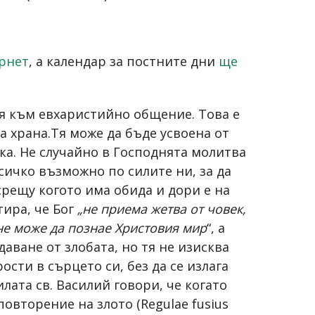
ернет
, а календар за постните дни
ще
я към евхаристийно общение. Това е
на храна.Тя може да бъде усвоена от
ка. Не случайно в Господнята молитва
ичко възможно по силите ни, за да
срещу когото има обида и дори е на
тира, че Бог
„не приема жетва от човек,
не може да познае Христовия мир
“, а
аване от злобата, но тя не изисква
сти в сърцето си, без да се излага
лата св. Василий говори, че когато
овторение на злото (Regulae fusius