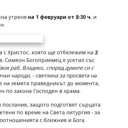
чна утреня
на 1 февруари от 8:30 ч.
и
н.
а с Христос, която ще отбележим на
2
св. Симеон Богоприемец е усетил със
воя раб, Владико, според думите си с
чки народи, - светлина за просвета на
вее на земята праведникът до момента,
н по закона Господен в храма.
и послания, защото подготвят сърцата
тени по време на Света литургия - за
моотношенията с ближния и Бога.