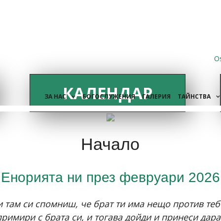
O
КАЛЕНДАР
ЗА НАС
БОГОСЛУЖЕНИЯ
ГАЛЕРИЯ
ТАЙНСТВА
Начало
Енорията ни през февруари 2026
 там си спомниш, че брат ти има нещо против тебе
римири с брата си, и тогава дойди и принеси дара