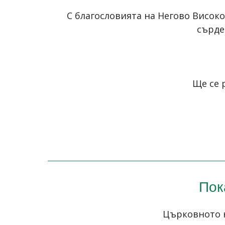
С благословията на Негово Висо
сърде
Ще се 
Пок
Църковното 