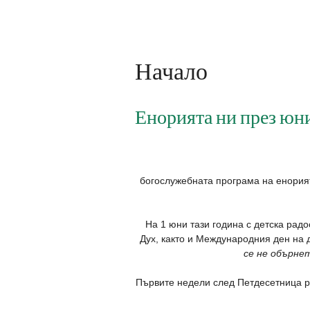
Начало
Енорията ни през юн
богослужебната програма на енори
На 1 юни тази година с детска радо
Дух, както и Международния ден на 
се не обърне
Първите недели след Петдесетница ра