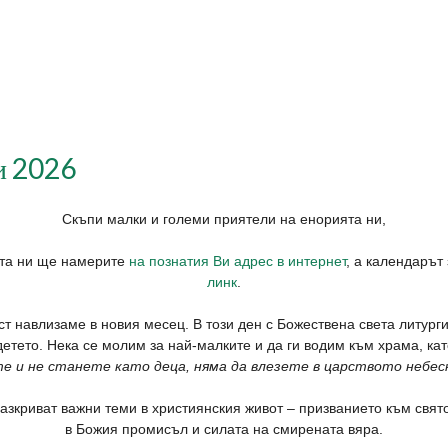
и 2026
Скъпи малки и големи приятели на енорията ни,
ята ни ще намерите
на познатия Ви адрес в интернет
, а календарът
линк
.
ст навлизаме в новия месец. В този ден с Божествена света литург
детето. Нека се молим за най-малките и да ги водим към храма, ка
те и не станете като деца, няма да влезете в царството небес
зкриват важни теми в християнския живот – призванието към свято
в Божия промисъл и силата на смирената вяра.