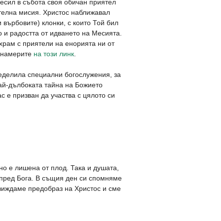
есил в събота своя обичан приятел
ителна мисия. Христос наближавал
 върбовите) клонки, с които Той бил
 и радостта от идването на Месията.
 храм с приятели на енорията ни от
 намерите
на този линк
.
ределила специални богослужения, за
най-дълбоката тайна на Божието
с е призван да участва с цялото си
о е лишена от плод. Така и душата,
 пред Бога. В същия ден си спомняме
 виждаме предобраз на Христос и сме