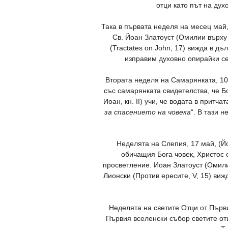
отци като път на ду
Така в първата неделя на месец май,
Св. Йоан Златоуст (Омилии върху 
(Tractates on John, 17) вижда в д
изправим духовно опирайки се
Втората неделя на Самарянката, 10 
със самарянката свидетелства, че Б
Иоан, кн. II) учи, че водата в притч
за спасението на човека
“. В тази 
Неделята на Слепия, 17 май, (Йо
обичащия Бога човек, Христос е
просветление. Иоан Златоуст (Омили
Лионски (Против ересите, V, 15) виж
Неделята на светите Отци от Първи
Първия вселенски събор светите отц