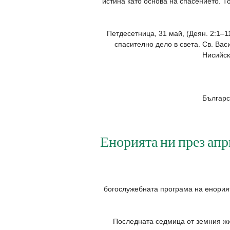
истина като основа на спасението. Т
Петдесетница, 31 май, (Деян. 2:1–1
спасително дело в света. Св. Вас
Нисийск
Българс
Енорията ни през ап
богослужебната програма на енори
Последната седмица от земния жив