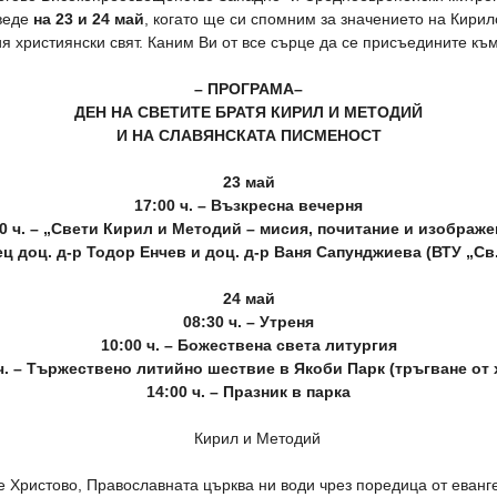
веде
на 23 и 24 май
, когато ще си спомним за значението на Кири
я християнски свят. Каним Ви от все сърце да се присъедините къ
– ПРОГРАМА–
ДЕН НА СВЕТИТЕ БРАТЯ КИРИЛ И МЕТОДИЙ
И НА СЛАВЯНСКАТА ПИСМЕНОСТ
23 май
17:00 ч. – Възкресна вечерня
00 ч. – „Свети Кирил и Методий – мисия, почитание и изображе
ец доц. д-р Тодор Енчев и
доц. д-р Ваня Сапунджиева
(ВТУ „Св
24 май
08:30 ч. – Утреня
10:00 ч. – Божествена света литургия
 ч. – Тържествено литийно шествие в Якоби Парк (тръгване от 
14:00 ч. – Празник в парка
 Христово, Православната църква ни води чрез поредица от еванге