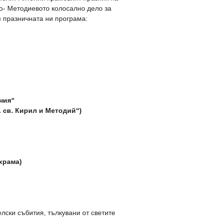
ло- Методиевото колосално дело за
м празничната ни програма:
ния“
. св. Кирил и Методий“)
храма)
лски събития, тълкувани от светите