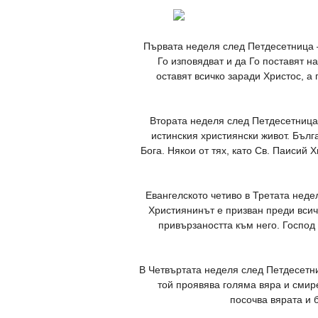
Първата неделя след Петдесетница –
Го изповядват и да Го поставят на
оставят всичко заради Христос, а 
Втората неделя след Петдесетница,
истинския християнски живот. Бълг
Бога. Някои от тях, като Св. Паисий
Евангелското четиво в Третата неде
Християнинът е призван преди всичк
привързаността към него. Господ 
В Четвъртата неделя след Петдесетниц
той проявява голяма вяра и смир
посочва вярата и 