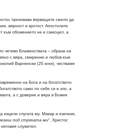
ристос призовава вярващите смело да
ние, вярност и кротост. Апостолите
тят към обожението не е самоцел, а
то четиво Блаженствата – образа на
ивяно с вяра, смирение и любов към
рокопий Варненски (25 юни), честваме
овременно на Бога и на богатството.
огатството само по себе си е зло, а
евога, а с доверие и вяра в Божия
а изцели слугата му. Макар и езичник,
лезеш под стряхата ми
“. Христос
 неговия служител.