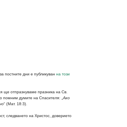
 за постните дни е публикуван
на този
ия ще отпразнуваме празника на Св.
то помним думите на Спасителя: „
Ако
но
“ (Мат. 18:3).
ст, следването на Христос, доверието