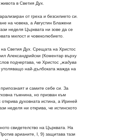
живота в Светия Дух.
арализиран от греха и безсилието си.
ане на човека, а Августин Блажени
тази неделя Църквата ни зове да се
овата милост и човеколюбието.
а на Светия Дух. Срещата на Христос
ирил Александрийски (Коментар върху
слов подчертава, че Христос „
жадува
то утоляващо най-дълбоката жажда на
 припознаят и самите себе си. За
духовна тъмнина, но призван към
 открива духовната истина, а Ириней
ази неделя ни открива, че истинското
рното свидетелство на Църквата. На
ротив арианите, I, 9) защитава тази