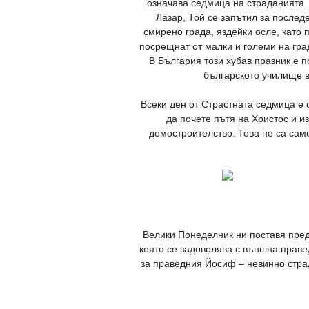
означава седмица на страданията.
Лазар, Той се запътил за послед
смирено града, яздейки осле, като 
посрещнат от малки и големи на гра
В България този хубав празник е п
българското училище в
Всеки ден от Страстната седмица е 
да почете пътя на Христос и и
домостроителство. Това не са само
Велики Понеделник ни поставя пред
която се задоволява с външна праве
за праведния Йосиф – невинно страд