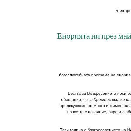
Българс
Енорията ни през ма
богослужебната програма на енори
Вестта за Възкресението носи р
обещание, че „
в Христос всички щ
предвкусваме по много интимен начи
на която с покаяние, вяра и лю
Тази година с благословението на 