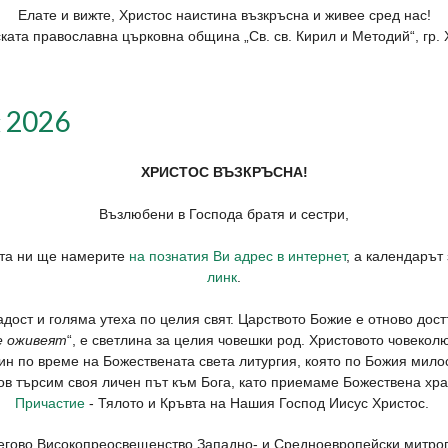
Елате и вижте, Христос наистина възкръсна и живее сред нас!
ката православна църковна община „Св. св. Кирил и Методий“, гр. 
й 2026
ХРИСТОС ВЪЗКРЪСНА!
Възлюбени в Господа братя и сестри,
ята ни ще намерите
на познатия Ви адрес в интернет
, а календарът
линк
.
адост и голяма утеха по целия свят. Царството Божие е отново дост
е оживеят
“, е светлина за целия човешки род. Христовото човекол
н по време на Божествената света литургия, която по Божия милос
бов търсим своя личен път към Бога, като приемаме Божествена хр
Причастие
- Тялото и Кръвта на Нашия Господ Иисус Христос.
Негово Високопреосвещенство Западно- и Средноевропейски митро