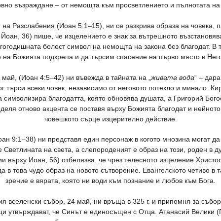
ховно възраждане – от немощта към просветлението и пълнотата на 
 на Разслабения (Иоан 5:1–15), ни се разкрива образа на човека, п
Йоан, 36) пише, че изцелението е знак за вътрешното възстановяв
ългогодишната болест символ на немощта на закона без благодат. В 
 на Божията подкрепа и да търсим спасение на първо място в Нег
май, (Иоан 4:5–42) ни въвежда в тайната на „
живата вода
“ – дар
ог търси всеки човек, независимо от неговото потекло и минало. К
ата символизира благодатта, която обновява душата, а Григорий Бого
неделя отново акцента се поставя върху Божията благодат и нейно
човешкото сърце изцерително действие.
ан 9:1–38) ни представя един персонаж в когото мнозина могат да
 Светлината на света, а слепороденият е образ на този, роден в 
и върху Иоан, 56) отбелязва, че чрез телесното изцеление Христос
да в това чудо образ на новото сътворение. Евангелското четиво в т
зрение е вярата, която ни води към познание и любов към Бога.
я вселенски събор, 24 май, ни връща в 325 г. и припомня за събо
и утвърждават, че Синът е единосъщен с Отца. Атанасий Велики (П