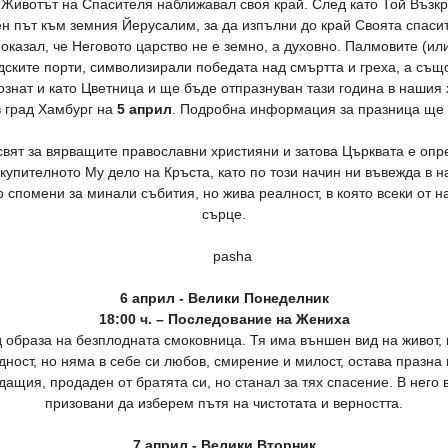
 Животът на Спасителя наближавал своя край. След като Той Възкр
ен път към земния Йерусалим, за да изпълни до край Своята спас
показал, че Неговото царство не е земно, а духовно. Палмовите (или
дските порти, символизирали победата над смъртта и греха, а също
ознат и като Цветница и ще бъде отпразнуван тази година в нашия
 град Хамбург на
5 април
. Подробна информация за празница ще
свят за вярващите православни християни и затова Църквата е оп
зкупителното Му дело на Кръста, като по този начин ни въвежда в 
 спомени за минали събития, но жива реалност, в която всеки от на
сърце.
6 април - Велики Понеделник
18:00 ч. – Последование на Жениха
 образа на безплодната смоковница. Тя има външен вид на живот, н
дност, но няма в себе си любов, смирение и милост, остава празна
ащия, продаден от братята си, но станал за тях спасение. В него
призовани да изберем пътя на чистотата и верността.
7 април - Велики Вторник