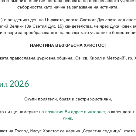
ова знаменито събитие поставя основата на православното учение
съборността като начин за запазване на истината.
1) е рожденият ден на Църквата, когато Светият Дух слиза над апо
илий Велики (За Светия Дух, 15) свидетелства, че чрез Духа човек в
и говори за преобразяването на човека като участник в божествени
НАИСТИНА ВЪЗКРЪСНА ХРИСТОС!
ката православна църковна община „Св. св. Кирил и Методий“, гр. 
рил 2026
Скъпи приятели, братя и сестри християни,
ята ни ще намерите
на познатия Ви адрес в интернет
, а календарът
линк
.
от на Господ Иисус Христос се нарича „Страстна седмица”, което