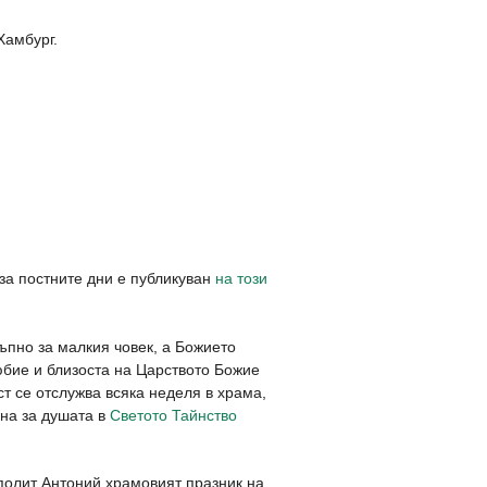
Хамбург.
 за постните дни е публикуван
на този
ъпно за малкия човек, а Божието
юбие и близоста на Царството Божие
т се отслужва всяка неделя в храма,
ана за душата в
Светото Тайнство
полит Антоний храмовият празник на