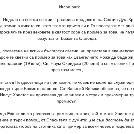
 Неделя на всички светии – разкрива плодовете на Светия Дух. Х
д всичко в живота си, като вземат кръста си и Го последват с търпе
просиялите през вековете в святост хора са пример за това, че пъ
резултат от Божията благодат.
 посветена на всички български светии, ни представя в евангелско
арските светии са пример за това как Евангелието може да бъде ж
 Хилендарски (19 юни), Св. Наум Охридски (20 юни) и св. мъченик П
през този месец.
ля след Петдесетница ни припомня, че човек не може да служи едн
о да търси Божието царство. Св. Василий Велики обяснява, че не б
Иисус Христос ни призовава да не живеем в страх и прекомерна тр
промисъл.
а Евангелието разказва за римския стотник, който моли Христос д
ение и търси помощ от Спасителя с думите: „
Не съм достоен да в
братската любов на стотника като пример за всеки човек и изцелява