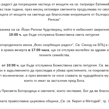
 радост да посрещнем частица от мощите на св. патриарх Евтимий
ез тази година, през месец октомври светинята продължава по сво
ицата от мощите на светеца ще благослови енорияшите от българс
Рилски“.
зника на св. Йоан Рилски Чудотворец, който е небесният закрилни
10:00 ч.
ще бъде отслужена Божествена света литургия.
Богородичната икона „Всех скорбящих радост“, Св. Синод на БПЦ е
д в храма вечерта
в 17:00 часа
, ще се отслужи молебен за здраве 
техните семейства.
,
от 10:00 ч.
ще бъде отслужена Божествена света литургия. Св. в
н и задължението да преследва и убива християните, ги покровите
т мъченически, а през вековете се носи славата за чудодейната му 
които го имат за застъпник пред Бога.
 Пресвета Богородица и светиите, които честваме, Бог да ви благо
ката православна църковна община „Св. св. Кирил и Методий“, гр. 