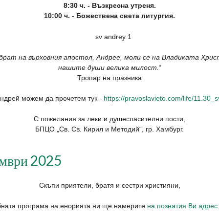
8:30 ч. - Възкресна утреня.
10:00 ч. - Божествена света литургия.
рат на върховния апостол, Андрее, моли се на Владиката Христ
нашите души велика милост.
“
Тропар на празника
Андрей можем да прочетем тук -
https://pravoslavieto.com/life/11.30
С пожелания за леки и душеспасителни пости,
БПЦО „Св. Св. Кирил и Методий“, гр. Хамбург.
ември 2025
Скъпи приятели, братя и сестри християни,
бната програма на енорията ни ще намерите
на познатия Ви адрес 