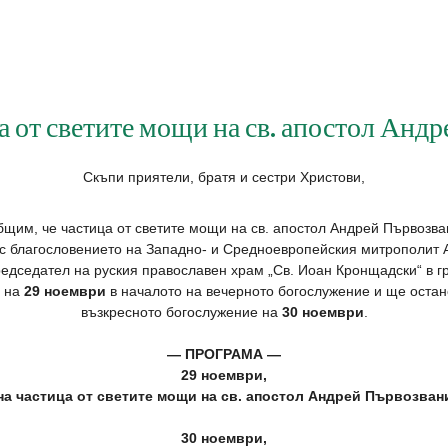
 от светите мощи на св. апостол Анд
Скъпи приятели, братя и сестри Христови,
бщим, че частица от светите мощи на св. апостол Андрей Първозва
 с благословението на Западно- и Средноевропейския митрополит А
едседател на руския православен храм „Св. Иоан Кронщадски“ в г
й на
29 ноември
в началото на вечерното богослужение и ще остан
възкресното богослужение на
30 ноември
.
— ПРОГРАМА —
29 ноември,
 на частица от светите мощи на св. апостол Андрей Първозван
30 ноември,