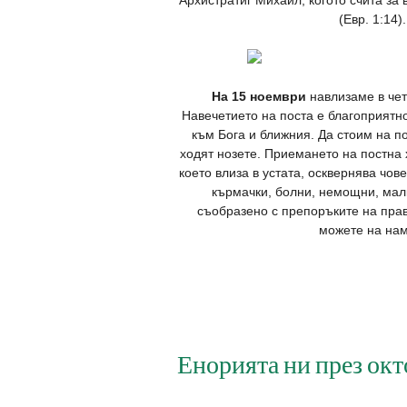
Архистратиг Михаил, когото счита за 
(Евр. 1:14
На 15 ноември
навлизаме в чет
Навечетието на поста е благоприятн
към Бога и ближния. Да стоим на по
ходят нозете. Приемането на постна 
което влиза в устата, осквернява чове
кърмачки, болни, немощни, мал
съобразено с препоръките на прав
можете на нам
Енорията ни през ок