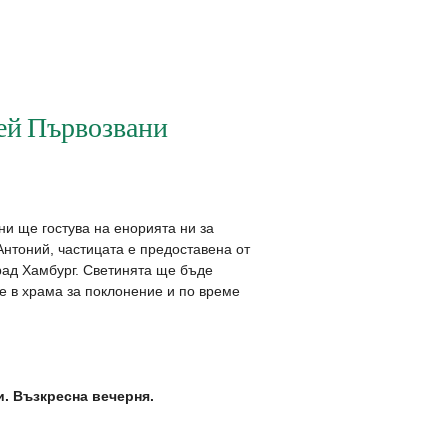
рей Първозвани
ни ще гостува на енорията ни за
нтоний, частицата е предоставена от
рад Хамбург. Светинята ще бъде
е в храма за поклонение и по време
и. Възкресна вечерня.