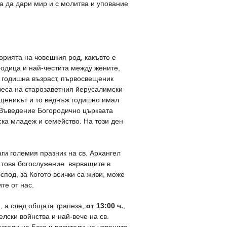
а да дари мир и с молитва и упование
орията на човешкия род, какъвто е
родица и най-честита между жените,
 годишна възраст, първосвещеник
авеса на старозаветния йерусалимски
ещеникът и то веднъж годишно имал
. Въведение Богородично църквата
ска младеж и семейство. На този ден
и големия празник на св. Архангел
 това богослужение вярващите в
под, за Когото всички са живи, може
ите от нас.
я, а след общата трапеза,
от 13:00 ч.
,
лски войнства и най-вече на св.