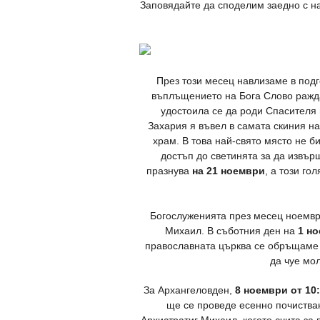
Заповядайте да споделим заедно с на
През този месец навлизаме в подг
въплъщението на Бога Слово раждай
удостоила се да роди Спасителя
Захария я въвел в самата скиния на
храм. В това най-свято място не 
достъп до светинята за да извър
празнува
на 21 ноември
, а този го
Богослуженията през месец ноемвр
Михаил. В съботния ден на
1 но
православната църква се обръщаме с
да чуе мол
За Архангеловден,
8 ноември от 10:
ще се проведе есенно почистван