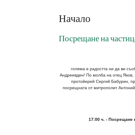
Начало
Посрещане на частица
голяма е радостта ни да ви съо
Андреевден! По молба на отец Яков,
протойерей Сергий Бабурин, пр
посрещната от митрополит Антони
17:00 ч. - Посрещане