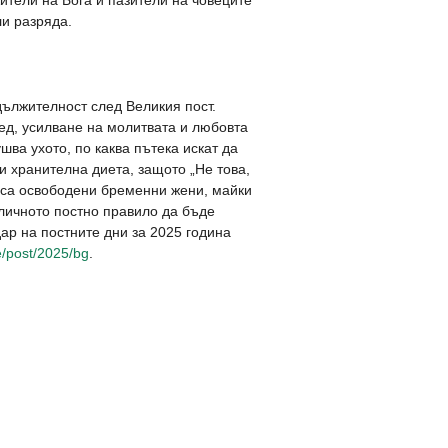
жители на Бога и пазители на човеците
ли разряда.
дължителност след Великия пост.
ед, усилване на молитвата и любовта
шва ухото, по каква пътека искат да
и хранителна диета, защото „Не това,
ост са освободени бременни жени, майки
личното постно правило да бъде
ар на постните дни за 2025 година
de/post/2025/bg
.