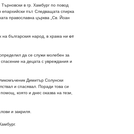
 Търновски в гр. Хамбург по повод
я епархийски път. Следващата спирка
ката православна църква „Св. Йоан
к на българския народ, в храма ни
от
 определил да се служи молебен за
и спасение на децата с увреждания и
еликомъченик Димитър Солунски
лствал и спасявал. Поради това си
помощ, която и днес оказва на тези,
слови и закриля.
Хамбург.