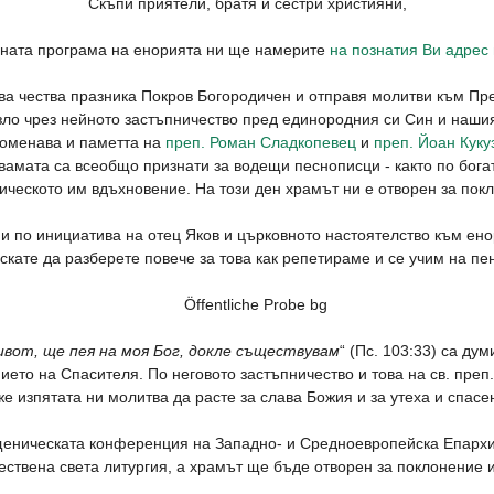
Скъпи приятели, братя и сестри християни,
ната програма на енорията ни ще намерите
на познатия Ви адрес 
а чества празника Покров Богородичен и отправя молитви към Пре
 зло чрез нейното застъпничество пред единородния си Син и наши
споменава и паметта на
преп. Роман Сладкопевец
и
преп. Йоан Куку
двамата са всеобщо признати за водещи песнописци - както по бога
тическото им вдъхновение. На този ден храмът ни е отворен за по
и по инициатива на отец Яков и църковното настоятелство към ен
скате да разберете повече за това как репетираме и се учим на пе
живот, ще пея на моя Бог, докле съществувам
“ (Пс. 103:33) са ду
ето на Спасителя. По неговото застъпничество и това на св. преп.
е изпятата ни молитва да расте за слава Божия и за утеха и спас
ещеническата конференция на Западно- и Средноевропейска Епарх
ствена света литургия, а храмът ще бъде отворен за поклонение 