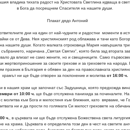
шия владика тихата радост на Христовата Светлина идваща в свет
в Бога да посрещнем Спасителя на нашите души.
отвителните дни на един от най-чудните и радостни моменти в ист
ки се от Дева. Нея християнският род облажава и тачи като Бого
 на нашите души. Когато малката отроковица Мария навършила три
 събранието, наричана „Святая Святих“, която била зад втората з
бивало да влизат не само жените, но и свещениците. Само първосв
ши жертвоприношение за своите грехове и за греховете на народа
лям празник в България е обявен за ден на православната християн
храмът ни ще бъде отворен за поклонение и молитва
от 16:00 ч.
и в нашия храм ще започнат със Задушница, която предхожда винаг
ември от 10:00 ч.
ще бъде отслужена панихида за починалите. На
 молитва към Бога и милостиня към ближния, като вярваме, че Гос
итвата ни и да прости по голямата Си милост греховете на обичан
00 ч.
, в църквата ни ще бъде отслужена Божествена света литурги
е на храма. Църквата е определила този ден в чест на светите анге