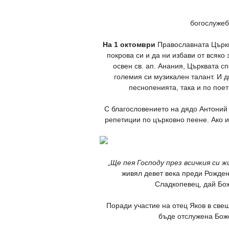
богослужеб
На 1 октомври
Православната Църкв
покрова си и да ни избави от всяко
освен св. ап. Анания, Църквата 
големия си музикален талант. И 
песнопенията, така и по пое
С благословението на дядо Антоний 
репетиции по църковно пеене. Ако и
„
Ще пея Господу през всичкия си 
живял девет века преди Рождени
Сладкопевец, дай Бож
Поради участие на отец Яков в св
бъде отслужена Боже