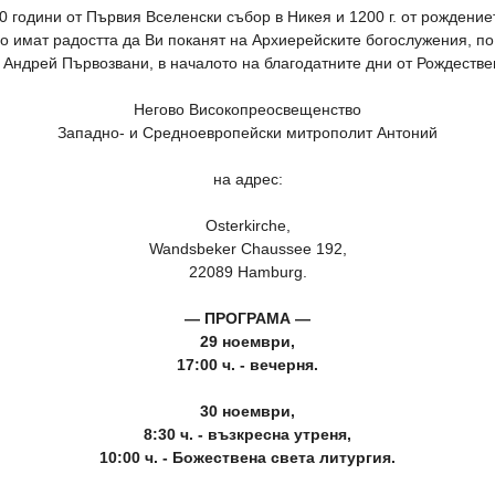
0 години от Първия Вселенски събор в Никея и 1200 г. от рождени
во имат радостта да Ви поканят на Архиерейските богослужения, п
 Андрей Първозвани, в началото на благодатните дни от Рождестве
Негово Високопреосвещенство
Западно- и Средноевропейски митрополит Антоний
на адрес:
Osterkirche,
Wandsbeker Chaussee 192,
22089 Hamburg.
— ПРОГРАМА —
29 ноември,
17:00 ч. - вечерня.
30 ноември,
8:30 ч. - възкресна утреня,
10:00 ч. - Божествена света литургия.