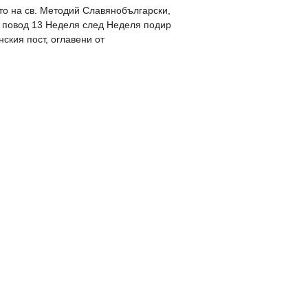
ето на св. Методий Славянобългарски,
о повод 13 Неделя след Неделя подир
нския пост, оглавени от