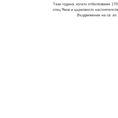
Tази година, когато отбелязваме 170
отец Яков и църковното настоятелст
Въздвижение на св. ап.