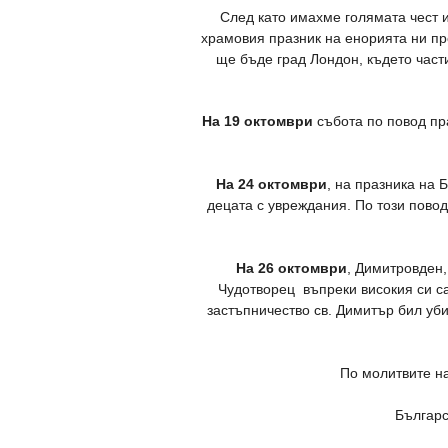
След като имахме голямата чест и
храмовия празник на енорията ни пр
ще бъде град Лондон, където част
На 19 октомври
събота по повод пра
На 24 октомври
, на празника на 
децата с увреждания. По този пово
На 26 октомври
, Димитровден
Чудотворец въпреки високия си са
застъпничество св. Димитър бил уби
По молитвите на
Българс