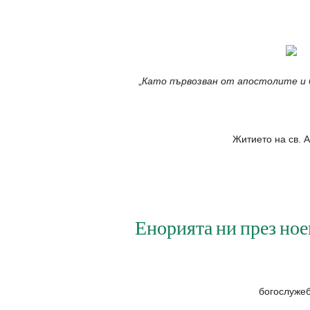
„
Като първозван от апостолите и б
Житието на св. 
Енорията ни през но
богослуже