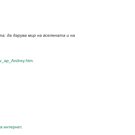
а: да дарува мир на вселената и на
_sv_ap_Andrey.htm
.
в интернет
.