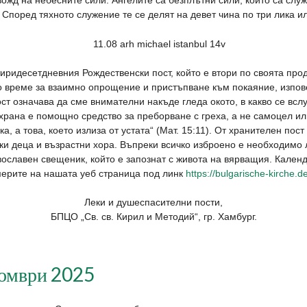
вожд на небесните сили. Ангелите са безплътни сили, които са слу
). Според тяхното служение те се делят на девет чина по три лика и
иридесетдневния Рождественски пост, който е втори по своята про
о време за взаимно опрощение и пристъпване към покаяние, изпов
ст означава да сме внимателни накъде гледа окото, в какво се вслу
храна е помощно средство за преборване с греха, а не самоцел ил
ка, а това, което излиза от устата“ (Мат. 15:11). От хранителен п
ки деца и възрастни хора. Въпреки всичко изброено е необходимо 
ославен свещеник, който е запознат с живота на вярващия. Календ
ерите на нашата уеб страница под линк
https://bulgarische-kirche.
Леки и душеспасителни пости,
БПЦО „Св. св. Кирил и Методий“, гр. Хамбург.
томври 2025