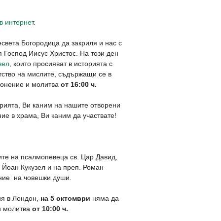
в интернет
.
света Богородица да закриля и нас с
я Господ Иисус Христос. На този ден
зел
, които просияват в историята с
тство на мислите, съдържащи се в
клонение и молитва
от 16:00 ч.
орията, Ви каним на нашите отворени
ние в храма, Ви каним да участвате!
мите на псалмопевеца св. Цар Давид,
 Йоан Кукузел и на преп. Роман
ение на човешки души.
ия в Лондон,
на 5 октомври
няма да
и молитва
от 10:00 ч.