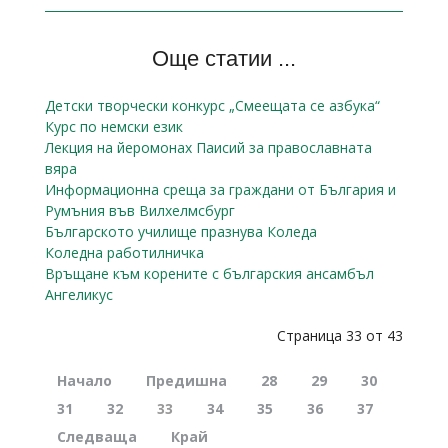
Още статии ...
Детски творчески конкурс „Смеещата се азбука“
Курс по немски език
Лекция на йеромонах Паисий за православната
вяра
Информационна среща за граждани от България и
Румъния във Вилхелмсбург
Българското училище празнува Коледа
Коледна работилничка
Връщане към корените с българския ансамбъл
Ангеликус
Страница 33 от 43
Начало
Предишна
28
29
30
31
32
33
34
35
36
37
Следваща
Край