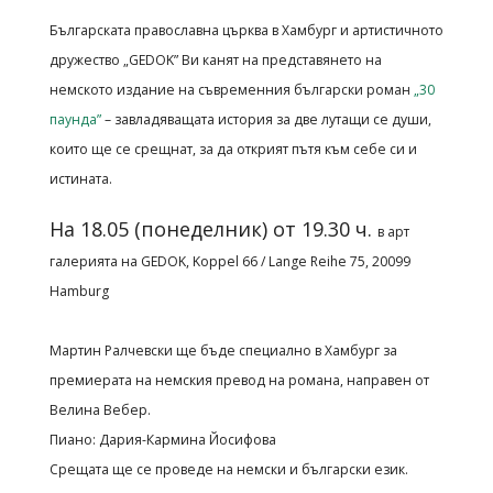
Българската православна църква в Хамбург и артистичното
дружество „GEDOK” Ви канят на
представянето на
немското издание на съвременния български роман
„30
паунда”
–
завладяващата история за две лутащи се души,
които ще се срещнат, за да открият пътя към
себе си и
истината.
На 18.05 (понеделник) от 19.30 ч.
в арт
галерията на GEDOK, Koppel 66 / Lange Reihe 75, 20099
Hamburg
Мартин Ралчевски ще бъде специално в Хамбург за
премиерата на немския превод на романа, направен от
Велина Вебер.
Пиано: Дария-Кармина Йосифова
Срещата ще се проведе на немски и български език.