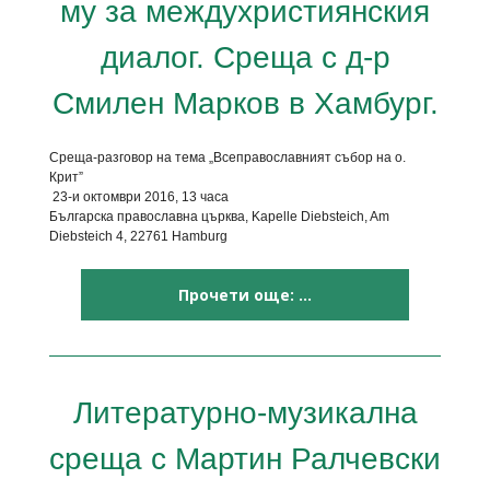
му за междухристиянския
диалог. Среща с д-р
Смилен Марков в Хамбург.
Среща-разговор на тема „Всеправославният събор на о.
Крит”
23-и октомври 2016, 13 часа
Българска православна църква, Kapelle Diebsteich, Am
Diebsteich 4, 22761 Hamburg
Прочети още: ...
Литературно-музикална
среща с Мартин Ралчевски