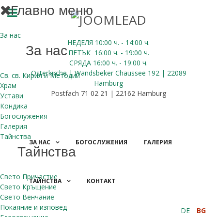
Главно меню
За нас
НЕДЕЛЯ 10:00
ч.
- 14:00 ч.
За нас
ПЕТЪК
16:00
ч.
- 19:00 ч.
СРЯДА
16:00
ч.
- 19:00 ч.
Osterkirche | Wandsbeker Chaussee 192 | 22089
Св. св. Кирил и Методий
Hamburg
Храм
Postfach 71 02 21 | 22162 Hamburg
Устави
Кондика
Богослужения
Галерия
Тайнства
ЗА НАС
БОГОСЛУЖЕНИЯ
ГАЛЕРИЯ
Тайнства
Свето Причастие
ТАЙНСТВА
КОНТАКТ
Свето Кръщение
ДАРЕНИЯ
Свето Венчание
Покаяние и изповед
DE
BG