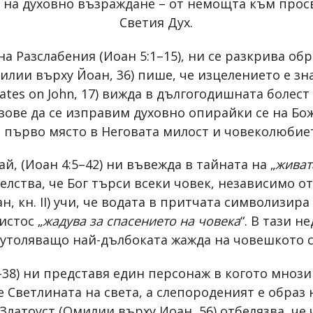
т на духовно възраждане – от немощта към прос
Светия Дух.
на Разслабения (Иоан 5:1–15), ни се разкрива обр
Омилии върху Йоан, 36) пише, че изцелението е з
tates on John, 17) вижда в дългогодишната болес
 зове да се изправим духовно опирайки се на Б
 първо място в Неговата милост и човеколюбие
й, (Иоан 4:5–42) ни въвежда в тайната на „
живат
елства, че Бог търси всеки човек, независимо о
 кн. II) учи, че водата в притчата символизира
истос „
жадува за спасението на човека
“. В тази 
 утоляващо най-дълбоката жажда на човешкото 
1–38) ни представя един персонаж в когото мноз
е Светлината на света, а слепороденият е образ
латоуст (Омилии върху Иоан, 56) отбелязва, че