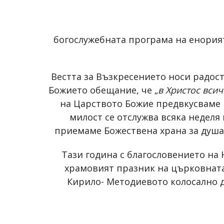
богослужебната програма на енори
Вестта за Възкресението носи радост
Божието обещание, че „
в Христос вси
на Царството Божие предвкусваме 
милост се отслужва всяка неделя 
приемаме Божествена храна за душа
Тази година с благословението н
храмовият празник на църковнат
Кирило- Методиевото колосално де