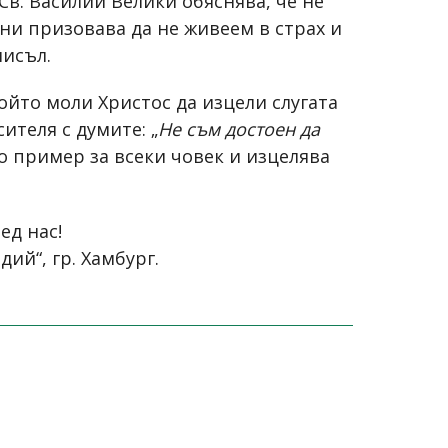
Св. Василий Велики обяснява, че не
 ни призовава да не живеем в страх и
мисъл.
ойто моли Христос да изцели слугата
ителя с думите: „
Не съм достоен да
то пример за всеки човек и изцелява
ед нас!
ий“, гр. Хамбург.