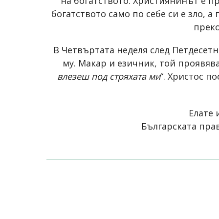
на богатството. Християнинът е пр
богатството само по себе си е зло, 
преко
В Четвъртата неделя след Петдесетн
му. Макар и езичник, той проявяв
влезеш под стряхата ми
“. Христос п
Елате 
Българската прав