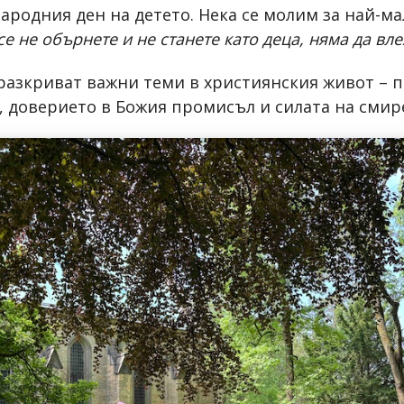
народния ден на детето. Нека се молим за най-ма
се не обърнете и не станете като деца, няма да вл
разкриват важни теми в християнския живот – п
, доверието в Божия промисъл и силата на смир