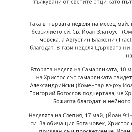
тълкувани от светите отци като пъ
Така в първата неделя на месец май, 
безсилието си. Св. Йоан Златоуст (
човека, а Августин Блажени (Trac
благодат. В тази неделя Църквата ни
на
Втората неделя на Самарянката, 10 ма
на Христос със самарянката свидет
Александрийски (Коментар върху Иоан,
Григорий Богослов подчертава, че Хр
Божията благодат и нейното
Неделята на Слепия, 17 май, (Йоан 9:
си. За обичащия Бога човек, Христос 
призван към просветление. Иоан З