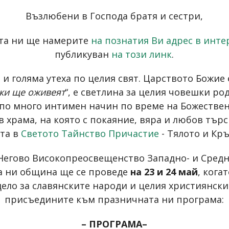
Възлюбени в Господа братя и сестри,
ята ни ще намерите
на познатия Ви адрес в инте
публикуван
на този линк
.
 и голяма утеха по целия свят. Царството Божие 
чки ще оживеят
“, е светлина за целия човешки р
по много интимен начин по време на Божествена
в храма, на която с покаяние, вяра и любов тър
та в
Светото Тайнство Причастие
- Тялото и Кр
а Негово Високопреосвещенство Западно- и Сре
а ни община ще се проведе
на 23 и 24 май
, кога
ло за славянските народи и целия християнски 
присъедините към празничната ни програма:
– ПРОГРАМА–