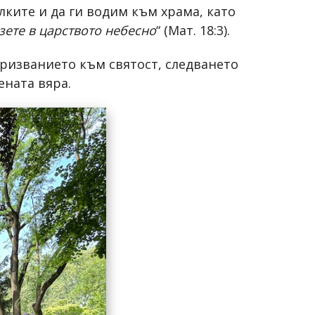
лките и да ги водим към храма, като
езете в царството небесно
“ (Мат. 18:3).
ризванието към святост, следването
ената вяра.