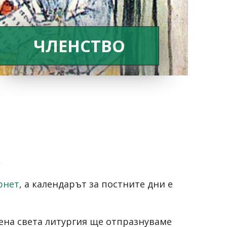
ЧЛЕНСТВО
,
рнет
, а календарът за постните дни е
вена света литургия ще отпразнуваме