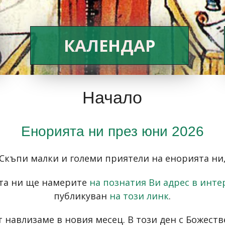
КАЛЕНДАР
Начало
Енорията ни през юни 2026
Скъпи малки и големи приятели на енорията ни
ята ни ще намерите
на познатия Ви адрес в инте
публикуван
на този линк
.
ст навлизаме в новия месец. В този ден с Божест