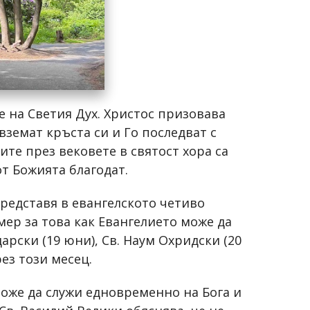
е на Светия Дух. Христос призовава
вземат кръста си и Го последват с
ите през вековете в святост хора са
от Божията благодат.
представя в евангелското четиво
мер за това как Евангелието може да
арски (19 юни), Св. Наум Охридски (20
ез този месец.
може да служи едновременно на Бога и