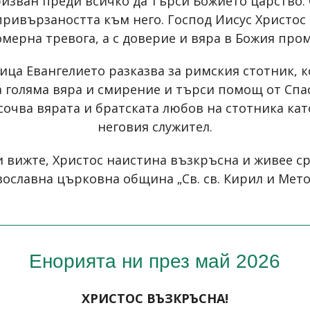
изван преди всичко да търси Божието царство. 
а привързаността към него. Господ Иисус Христос
мерна тревога, а с доверие и вяра в Божия про
ица Евангелието разказва за римския стотник, к
а голяма вяра и смирение и търси помощ от Спас
осочва вярата и братската любов на стотника ка
неговия служител.
и вижте, Христос наистина възкръсна и живее ср
ославна църковна община „Св. св. Кирил и Метод
Енорията ни през май 2026
ХРИСТОС ВЪЗКРЪСНА!