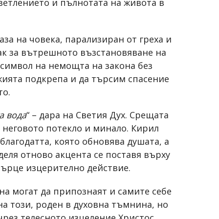
ветлението и пълнотата на живота в
аза на човека, парализиран от греха и
нак за вътрешното възстановяване на
т символ на немощта на закона без
ожията подкрепа и да търсим спасение
то.
а вода
“ – дара на Светия Дух. Срещата
т неговото потекло и минало. Кирил
 благодатта, която обновява душата, а
неделя отново акцента се поставя върху
сърце изцерително действие.
ина могат да припознаят и самите себе
 на този, роден в духовна тъмнина, но
 чрез телесното изцеление Христос