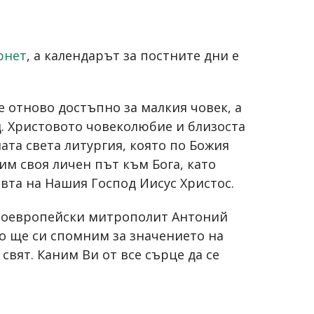
рнет
, а календарът за постните дни е
е отново достъпно за малкия човек, а
од. Христовото човеколюбие и близоста
та света литургия, която по Божия
сим своя личен път към Бога, като
ъвта на Нашия Господ Иисус Христос.
дноевропейски митрополит Антоний
то ще си спомним за значението на
свят. Каним Ви от все сърце да се