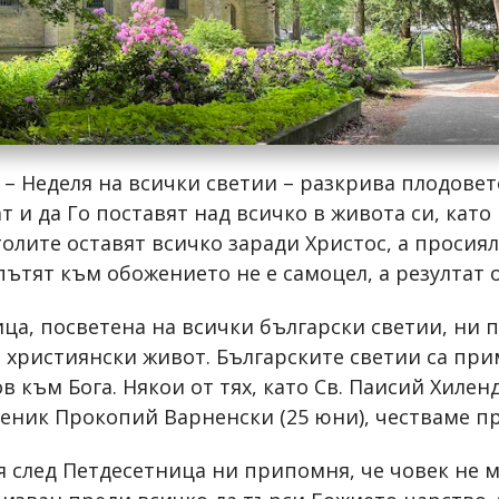
– Неделя на всички светии – разкрива плодовет
 и да Го поставят над всичко в живота си, като 
олите оставят всичко заради Христос, а просиял
пътят към обожението не е самоцел, а резултат 
ца, посветена на всички български светии, ни 
 християнски живот. Българските светии са при
 към Бога. Някои от тях, като Св. Паисий Хиленд
ченик Прокопий Варненски (25 юни), честваме пр
я след Петдесетница ни припомня, че човек не 