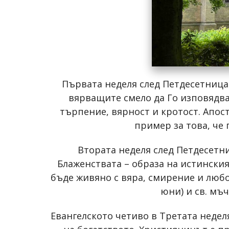
Първата неделя след Петдесетница 
вярващите смело да Го изповядват
търпение, вярност и кротост. Апост
пример за това, че 
Втората неделя след Петдесетни
Блаженствата – образа на истинския
бъде живяно с вяра, смирение и любов
юни) и св. мъ
Евангелското четиво в Третата недел