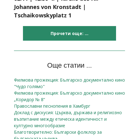
Johannes von Kronstadt |
Tschaikowskyplatz 1
Прочети още: ...
Още статии ...
Филмова прожекция: Българско документално кино
"Чудо голямо"
Филмова прожекция: Българско документално кино
„Коридор № 8“
Православни песнопения в Хамбург
Доклад с дискусия: Църква, държава и религиозно
възпитание между етическа идентичност и
културно многообразие
Благотворително: Български фолклор за
българската църква