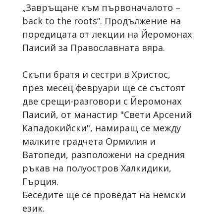
„Завръщане към първоначалото –
back to the roots”. Продължение на
поредицата от лекции на Йеромонах
Паисий за Православната вяра.
Скъпи братя и сестри в Христос,
през месец февруари ще се състоят
две срещи-разговори с Йеромонах
Паисий, от манастир "Свети Арсений
Кападокийски", намиращ се между
малките градчета Ормилия и
Ватопеди, разположени на средния
ръкав на полуостров Халкидики,
Гърция.
Беседите ще се проведат на немски
език.