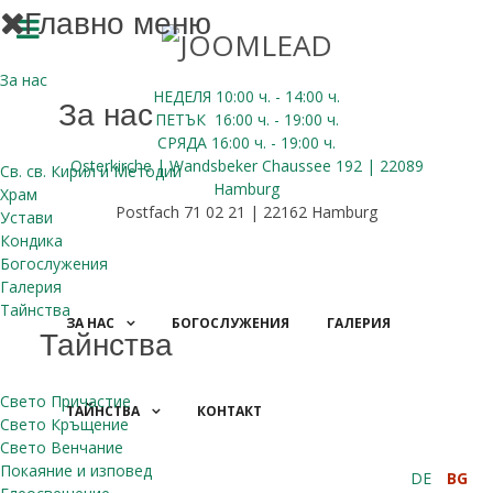
Главно меню
За нас
НЕДЕЛЯ 10:00
ч.
- 14:00 ч.
За нас
ПЕТЪК
16:00
ч.
- 19:00 ч.
СРЯДА
16:00
ч.
- 19:00 ч.
Osterkirche | Wandsbeker Chaussee 192 | 22089
Св. св. Кирил и Методий
Hamburg
Храм
Postfach 71 02 21 | 22162 Hamburg
Устави
Кондика
Богослужения
Галерия
Тайнства
ЗА НАС
БОГОСЛУЖЕНИЯ
ГАЛЕРИЯ
Тайнства
Свето Причастие
ТАЙНСТВА
КОНТАКТ
Свето Кръщение
ДАРЕНИЯ
Свето Венчание
Покаяние и изповед
DE
BG