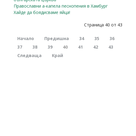
Православни а-капела песнопения в Хамбург
Хайде да боядисваме яйца!
Страница 40 от 43
Начало
Предишна
34
35
36
37
38
39
40
41
42
43
Следваща
Край