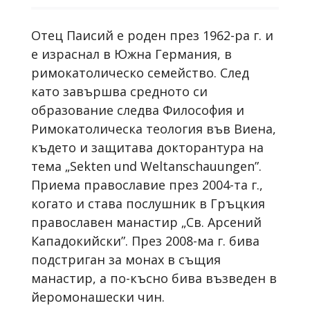
Отец Паисий е роден през 1962-ра г. и
е израснал в Южна Германия, в
римокатолическо семейство. След
като завършва средното си
образование следва Философия и
Римокатолическа теология във Виена,
където и защитава докторантура на
тема „Sekten und Weltanschauungen”.
Приема православие през 2004-та г.,
когато и става послушник в Гръцкия
православен манастир „Св. Арсений
Кападокийски”. През 2008-ма г. бива
подстриган за монах в същия
манастир, а по-късно бива възведен в
йеромонашески чин.