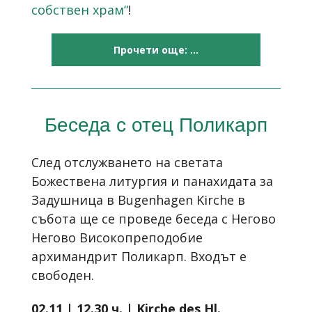
собствен храм“
!
Прочети още: ...
Беседа с отец Поликарп
След отслужването на светата
Божествена литургия и панахидата за
Задушница
в Bugenhagen Kirche
в
събота ще се проведе беседа
с Негово
Негово Високопреподобие
архимандрит
Поликарп
. Входът е
свободен.
02.11 | 12.30 ч. | Kirche des Hl.