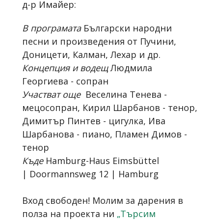
д-р Имайер:
В програмата
Български народни
песни и произведения от Пучини,
Доницети, Калман, Лехар и др.
Концепция и водещ
Людмила
Георгиева - сопран
Участват още
Веселина Тенева -
мецосопран, Кирил Шарбанов - тенор,
Димитър Пинтев - цигулка, Ива
Шарбанова - пиано, Пламен Димов -
тенор
Къде
Hamburg-Haus Eimsbüttel
| Doormannsweg 12 | Hamburg
Вход свободен! Молим за дарения в
полза на проекта ни
„Търсим