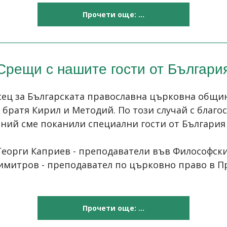
Прочети още: ...
Срещи с нашите гости от Българи
ц за Българската православна църковна община
 братя Кирил и Методий. По този случай с благо
ий сме поканили специални гости от България 
 Георги Каприев - преподаватели във Философски
митров - преподавател по църковно право в Пр
Прочети още: ...