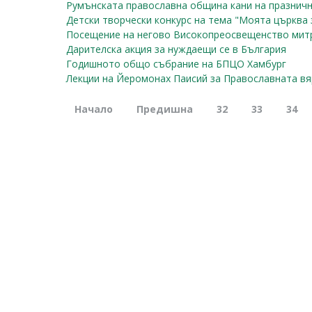
Румънската православна община кани на празничн
Детски творчески конкурс на тема "Моята църква 
Посещение на негово Високопреосвещенство мит
Дарителска акция за нуждаещи се в България
Годишното общо събрание на БПЦО Хамбург
Лекции на Йеромонах Паисий за Православната вя
Начало
Предишна
32
33
34