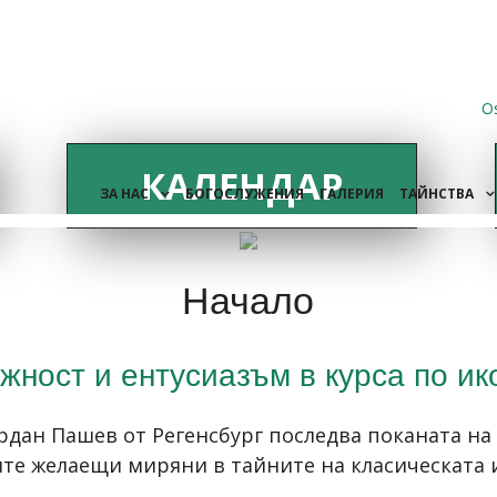
O
КАЛЕНДАР
ЗА НАС
БОГОСЛУЖЕНИЯ
ГАЛЕРИЯ
ТАЙНСТВА
Начало
жност и ентусиазъм в курса по ик
рдан Пашев от Регенсбург последва поканата на
ите желаещи миряни в тайните на класическата 