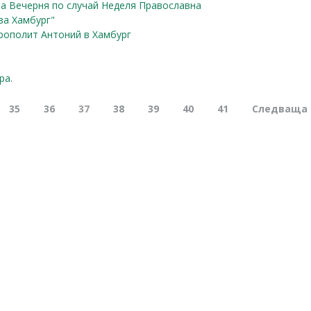
а Вечерня по случай Неделя Православна
за Хамбург"
рополит Антоний в Хамбург
ра.
35
36
37
38
39
40
41
Следваща