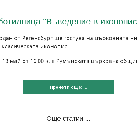
ботилница "Въведение в иконопис
рдан от Регенсбург ще гостува на църковната ни
 класическата иконопис.
и 18 май от 16.00 ч. в Румънската църковна общи
Прочети още: ...
Още статии ...