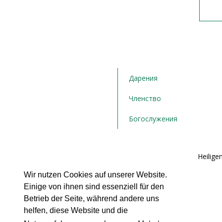
Дарения
Членство
Богослужения
Bulgarische orthodoxe Kirchengemeinde "Die Heiligen
Hamburg e.V.
Wir nutzen Cookies auf unserer Website.
Postfach 71 02 21
Einige von ihnen sind essenziell für den
22162 Hamburg
Tel.: + ‭49 176 358 143 43‬
Betrieb der Seite, während andere uns
helfen, diese Website und die