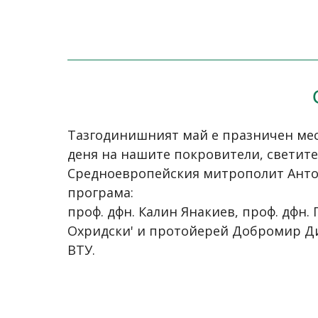
Тазгодинишният май е празничен месе
деня на нашите покровители, светите
Средноевропейския митрополит Антон
програма:
проф. дфн. Калин Янакиев, проф. дфн.
Охридски' и протойерей Добромир Ди
ВТУ.