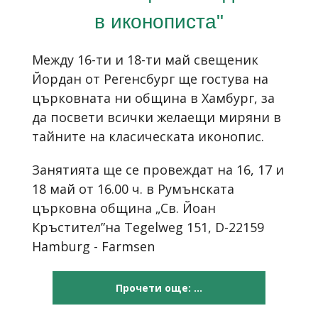
в иконописта"
Между 16-ти и 18-ти май свещеник
Йордан от Регенсбург ще гостува на
църковната ни община в Хамбург, за
да посвети всички желаещи миряни в
тайните на класическата иконопис.
Занятията ще се провеждат на 16, 17 и
18 май от 16.00 ч. в Румънската
църковна община „Св. Йоан
Кръстител”на Tegelweg 151, D-22159
Hamburg - Farmsen
Прочети още: ...