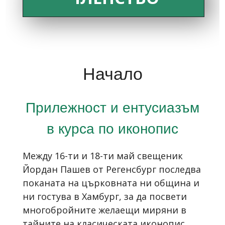
Начало
Прилежност и ентусиазъм
в курса по иконопис
Между 16-ти и 18-ти май свещеник
Йордан Пашев от Регенсбург последва
поканата на църковната ни община и
ни гостува в Хамбург, за да посвети
многобройните желаещи миряни в
тайните на класическата иконопис.