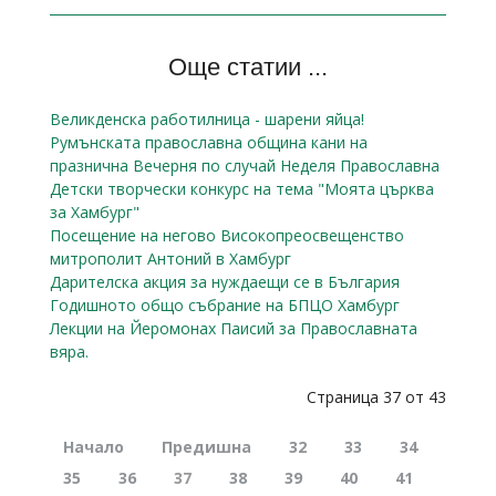
Още статии ...
Великденска работилница - шарени яйца!
Румънската православна община кани на
празнична Вечерня по случай Неделя Православна
Детски творчески конкурс на тема "Моята църква
за Хамбург"
Посещение на негово Високопреосвещенство
митрополит Антоний в Хамбург
Дарителска акция за нуждаещи се в България
Годишното общо събрание на БПЦО Хамбург
Лекции на Йеромонах Паисий за Православната
вяра.
Страница 37 от 43
Начало
Предишна
32
33
34
35
36
37
38
39
40
41