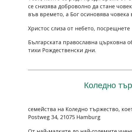
се снизява доброволно да стане човек
във времето, a Бог осиновява човека 
Христос слиза от небето, посрещнете 
Българската православна църковна об
тихи Рождественски дни.
Коледно тър
семейства на Коледно тържество, което 
Postweg 34, 21075 Hamburg
От най-малките до най-големите учен