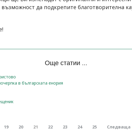
 възможност да подкрепите благотворителна кау
е!
Още статии ...
Христово
 почерпка в българската енория
ещеник
19
20
21
22
23
24
25
Следваща