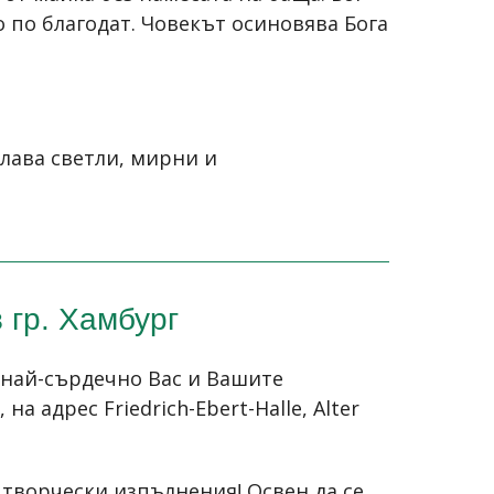
о по благодат. Човекът осиновява Бога
лава светли, мирни и
 гр. Хамбург
 най-сърдечно Вас и Вашите
а адрес Friedrich-Ebert-Halle, Alter
творчески изпълнения! Освен да се