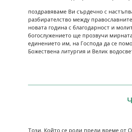
поздравяваме Ви сърдечно с настъпващ
разбирателство между православните 
новата година с благодарност и моли
богослужението ще прозвучи мирната 
единението им, на Господа да се пом
Божествена литургия и Велик водосве
Този, Който се роди преди време от О