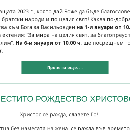
ата 2023 г., която дай Боже да бъде благослов
братски народи и по целия свят! Каква по-добр
тва към Бога за Васильовден
на 1-и януари от 10.
ектения: “За мира на целия свят, за благопреус
олим“.
На 6-и януари от 10.00 ч.
ще посрещнем го
т.
Прочети още: ...
ЧЕСТИТО РОЖДЕСТВО ХРИСТОВ
Христос се ражда, славете Го!
тца без намесата на жена, се ражда във времето