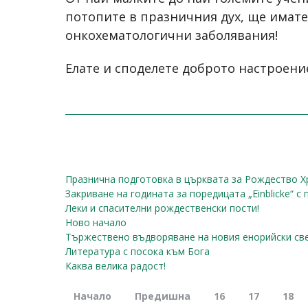
потопите в празничния дух, ще имате
онкохематологични заболявания!
Елате и споделете доброто настроени
Празнична подготовка в църквата за Рождество 
Закриване на годината за поредицата „Einblickе“ с
Леки и спасителни рождественски пости!
Ново начало
Тържествено въдворяване на новия енорийски св
Литература с посока към Бога
Каква велика радост!
Начало
Предишна
16
17
18