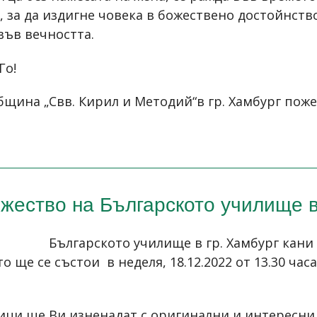
, за да издигне човека в божествено достойнств
във вечността.
Го!
щина „Свв. Кирил и Методий“в гр. Хамбург поже
жество на Българското училище в
Българското училище в гр. Хамбург кани
ще се състои в неделя, 18.12.2022 от 13.30 часа, н
ици ще Ви изненадат с оригинални и интересни 