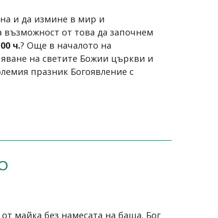
ена и да измине в мир и
а възможност от това да започнем
00 ч.
? Още в началото на
пяване на светите Божии църкви и
лемия празник Богоявление с
О
 от майка без намесата на баща. Бог