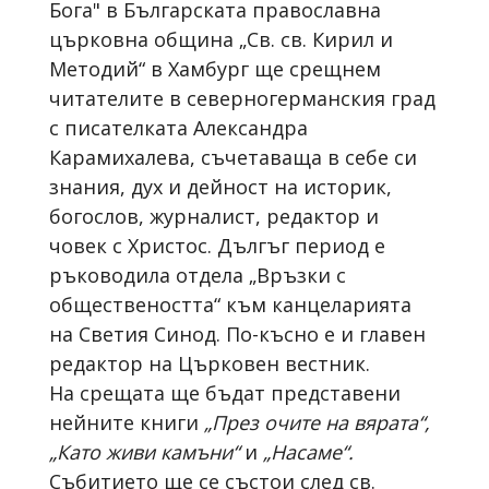
Бога" в Българската православна
църковна община „Св. св. Кирил и
Методий“ в Хамбург ще срещнем
читателите в северногерманския град
с писателката Александра
Карамихалева, съчетаваща в себе си
знания, дух и дейност на историк,
богослов, журналист, редактор и
човек с Христос. Дългъг период е
ръководила отдела „Връзки с
обществеността“ към канцеларията
на Светия Синод. По-късно е и главен
редактор на Църковен вестник.
На срещата ще бъдат представени
нейните книги
„През очите на вярата“,
„Като живи камъни“
и
„Насаме“.
Събитието ще се състои след св.