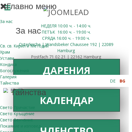
Главно меню
За нас
НЕДЕЛЯ 10:00
ч.
- 14:00 ч.
За нас
ПЕТЪК
16:00
ч.
- 19:00 ч.
СРЯДА
16:00
ч.
- 19:00 ч.
Osterkirche | Wandsbeker Chaussee 192 | 22089
Св. св. Кирил и Методий
Hamburg
Храм
Postfach 71 02 21 | 22162 Hamburg
Устави
Кондика
ДАРЕНИЯ
Богослужения
Галерия
DE
BG
Тайнства
Тайнства
КАЛЕНДАР
Свето Причастие
Свето Кръщение
Свето Венчание
Покаяние и изповед
ЧЛЕНСТВО