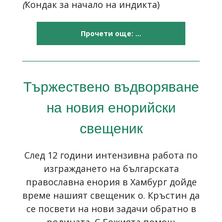
(
Кондак за начало на индикта)
Прочети още: ...
Тържествено въдворяване
на новия енорийски
свещеник
След 12 години интензивна работа по
изграждането на българската
православна енория в Хамбург дойде
време нашият свещеник o. Кръстин да
се посвети на нови задачи обратно в
родината. С Божията помощ