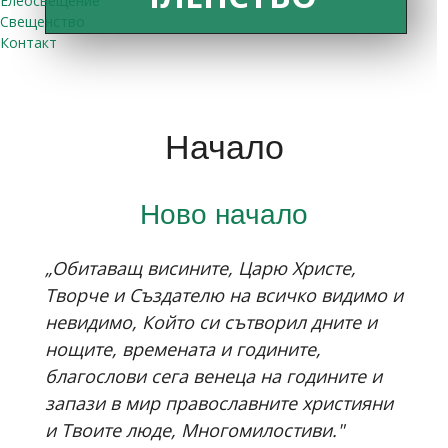
Елеосвещение
Свещенство
Контакт
Начало
Ново начало
„Обитаващ висините, Царю Христе,
Творче и Създателю на всичко видимо и
невидимо, Който си сътворил дните и
нощите, времената и годините,
благослови сега венеца на годините и
запази в мир православните християни
и Твоите люде, Многомилостиви."