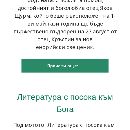
достойният и боголюбив отец Яков
Щурм, който беше ръкоположен на 1-
ви май тази година ще бъде
тържествено въдворен на 27 август от
отец Кръстин за нов
енорийски свещеник.
Прочети още: ...
Литература с посока към
Бога
Под мотото "Литература с посока към