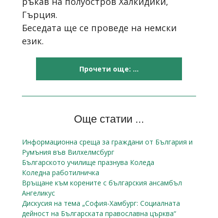
ръкав на полуостров Халкидики,
Гърция.
Беседата ще се проведе на немски
език.
Прочети още: ...
Още статии ...
Информационна среща за граждани от България и
Румъния във Вилхелмсбург
Българското училище празнува Коледа
Коледна работилничка
Връщане към корените с българския ансамбъл
Ангеликус
Дискусия на тема „София-Хамбург: Социалната
дейност на Българската православна църква“