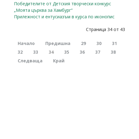
Победителите от Детския творчески конкурс
„Моята църква за Хамбург“
Прилежност и ентусиазъм в курса по иконопис
Страница 34 от 43
Начало
Предишна
29
30
31
32
33
34
35
36
37
38
Следваща
Край