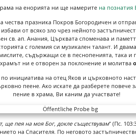
грама на енорията ни ще намерите
на познатия 
 чества празника Покров Богородичен и отпра
ни избави от всяко зло чрез нейното застъпниче
вен св. ап. Анания, Църквата споменава и памет
историята с големия си музикален талант. И два
 мислите, съдържащи се в песнопенията, така и
 храмът ни е отворен за поклонение и молитва
о
 по инициатива на отец Яков и църковното нас
ковно пеене. Ако искате да разберете повече за
пение в храма, Ви каним да участвате!
т, ще пея на моя Бог, докле съществувам
“ (Пс. 10
ието на Спасителя. По неговото застъпничество 