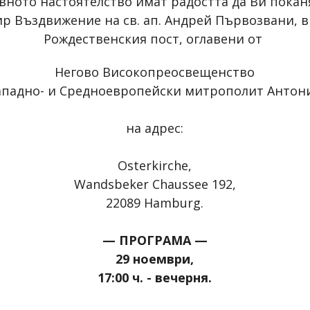
вното настоятелство имат радостта да Ви покан
ир Въздвижение на св. ап. Андрей Първозвани, в
Рождественския пост, оглавени от
Негово Високопреосвещенство
ападно- и Средноевропейски митрополит Антон
на адрес:
Osterkirche,
Wandsbeker Chaussee 192,
22089 Hamburg.
— ПРОГРАМА —
29 ноември,
17:00 ч. - вечерня.