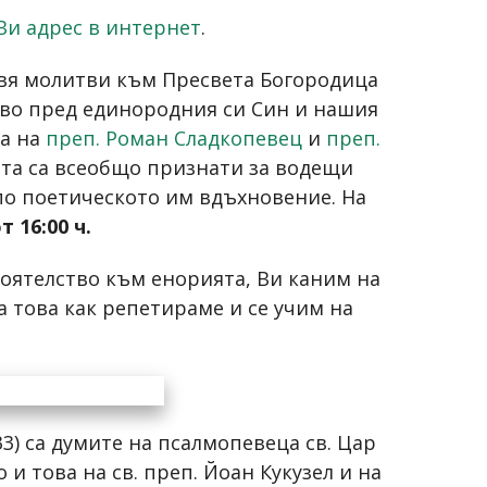
Ви адрес в интернет
.
вя молитви към Пресвета Богородица
ство пред единородния си Син и нашия
та на
преп. Роман Сладкопевец
и
преп.
мата са всеобщо признати за водещи
 по поетическото им вдъхновение. На
т 16:00 ч.
тоятелство към енорията, Ви каним на
 това как репетираме и се учим на
3:33) са думите на псалмопевеца св. Цар
и това на св. преп. Йоан Кукузел и на