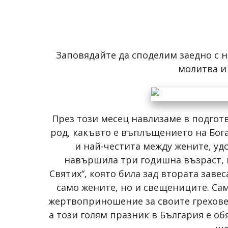
Заповядайте да споделим заедно с н
молитва и
През този месец навлизаме в подгот
род, какъвто е въплъщението на Бога
и най-честита между жените, уд
навършила три годишна възраст, 
Святих“, която била зад втората заве
само жените, но и свещениците. Са
жертвоприношение за своите грехове
а този голям празник в България е об