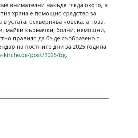
сме внимателни накъде гледа окото, в
остна храна е помощно средство за
 в устата, осквернява човека, а това,
ени, майки кърмачки, болни, немощни,
стно правило да бъде съобразено с
ндар на постните дни за 2025 година
e-kirche.de/post/2025/bg
.