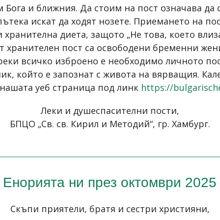
 Бога и ближния. Да стоим на пост означава да 
 пътека искат да ходят нозете. Приемането на п
 хранителна диета, защото „Не това, което влиза
). От хранителен пост са освободени бременни ж
реки всичко изброено е необходимо личното по
к, който е запознат с живота на вярващия. Кале
 нашата уеб страница под линк
https://bulgarisch
Леки и душеспасителни пости,
БПЦО „Св. св. Кирил и Методий“, гр. Хамбург.
Енорията ни през октомври 2025
Скъпи приятели, братя и сестри християни,