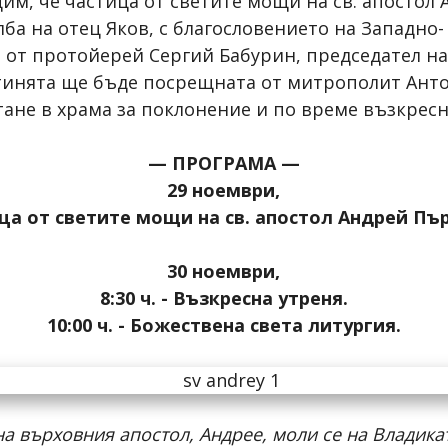
щим, че частица от светите мощи на св. апостол
лба на отец Яков, с благословението на Западн
 от протойерей Сергий Бабурин, председател на
етинята ще бъде посрещната от митрополит Ант
тане в храма за поклонение и по време възкрес
— ПРОГРАМА —
29 ноември,
тица от светите мощи на св. апостол Андрей Пъ
30 ноември,
8:30 ч. - Възкресна утреня.
10:00 ч. - Божествена света литургия.
на върховния апостол, Андрее, моли се на Владикат