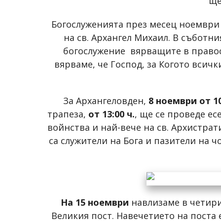
ще
Богослуженията през месец ноември
на св. Архангел Михаил. В съботн
богослужение вярващите в правос
вярваме, че Господ, за Когото всичк
За Архангеловден,
8 ноември от 10
трапеза,
от 13:00 ч.
, ще се проведе ес
войнства и най-вече на св. Архистрат
са служители на Бога и пазители на чо
На 15 ноември
навлизаме в четири
Великия пост. Навечетието на поста