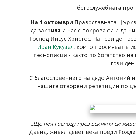
богослужебната про
На 1 октомври
Православната Църква
да закриля и нас с покрова си и да 
Господ Иисус Христос. На този ден ос
Йоан Кукузел
, които просияват в 
песнописци - както по богатство на
този ден
С благословението на дядо Антоний и
нашите отворени репетиции по цър
„
Ще пея Господу през всичкия си живо
Давид, живял девет века преди Рожден