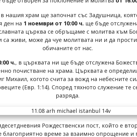
 бъде отворен за поклонение и молитва
от 16:00
 в нашия храм ще започнат със Задушница, коят
ия ден на
1 ноември от 10:00 ч.
ще бъде отслужена
лавната църква се обръщаме с молитва към Бо
и са живи, може да чуе молитвата ни и да прост
обичаните от нас.
:00 ч.
, в църквата ни ще бъде отслужена Божеств
енно почистване на храма. Църквата е определил
иг Михаил, когото счита за вожд на небесните си
веците (Евр. 1:14). Според тяхното служение те 
разряда.
десетдневния Рождественски пост, който е вто
 е благоприятно време за взаимно опрощение и