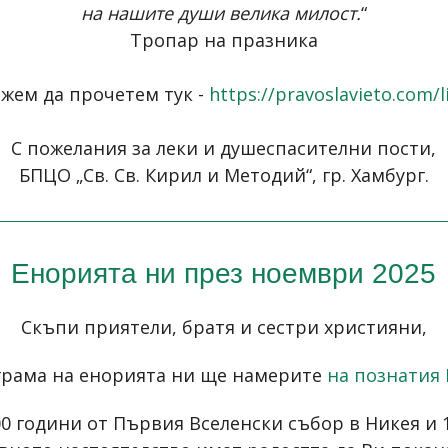
на нашите души велика милост.
“
Тропар на празника
ожем да прочетем тук -
https://pravoslavieto.com/
С пожелания за леки и душеспасителни пости,
БПЦО „Св. Св. Кирил и Методий“, гр. Хамбург.
Енорията ни през ноември 2025
Скъпи приятели, братя и сестри християни,
грама на енорията ни ще намерите
на познатия 
00 години от Първия Вселенски събор в Никея и 1