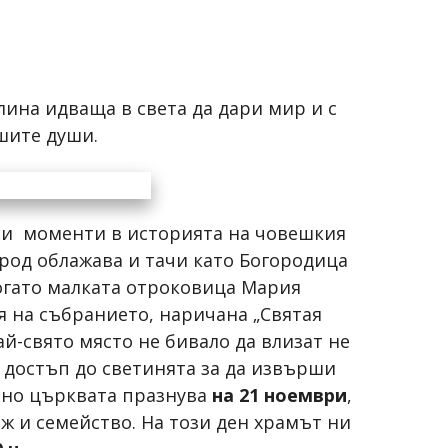
лина идваща в света да дари мир и с
шите души.
тни моменти в историята на човешкия
 род облажава и тачи като Богородица
Когато малката отроковица Мария
 на събранието, наричана „Святая
ай-свято място не бивало да влизат не
 достъп до светинята за да извърши
чно църквата празнува
на 21 ноември
,
еж и семейство. На този ден храмът ни