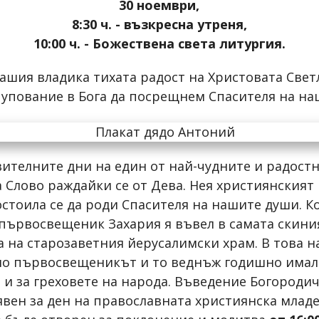
30 ноември,
8:30 ч. - възкресна утреня,
10:00 ч. - Божествена света литургия.
ашия владика тихата радост на Христовата Свет
 упование в Бога да посрещнем Спасителя на на
вителните дни на един от най-чудните и радос
 Слово раждайки се от Дева. Нея християнският
остоила се да роди Спасителя на нашите души. 
първосвещеник Захария я въвел в самата скиния
са на старозаветния йерусалимски храм. В това н
мо първосвещеникът и то веднъж годишно имал
 и за греховете на народа. Въведение Богороди
явен за ден на православната християнска млад