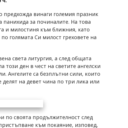
 ч.
о предхожда винаги големия празник
 панихида за починалите. На това
га и милостиня към ближния, като
и по голямата Си милост греховете на
ена света литургия, а след общата
а този ден в чест на светите ангелски
ли. Ангелите са безплътни сили, които
се делят на девет чина по три лика или
ри по своята продължителност след
 пристъпване към покаяние, изповед,