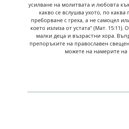
усилване на молитвата и любовта към
какво се вслушва ухото, по каква
преборване с греха, а не самоцел или
което излиза от устата“ (Мат. 15:11
малки деца и възрастни хора. Въп
препоръките на православен свещени
можете на намерите на