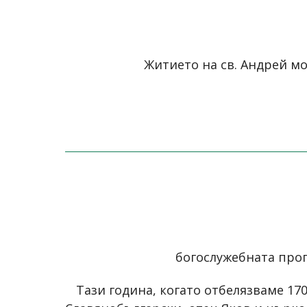
Житието на св. Андрей м
богослужебната про
Tази година, когато отбелязваме 17