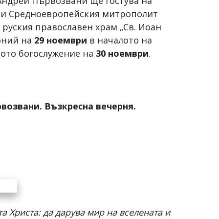
 Андрей Първозвани ще гостува на
о- и Средноевропейския митрополит
 руския православен храм „Св. Иоан
оний на
29 ноември
в началото на
ното богослужение на
30 ноември
.
рвозвани. Възкресна вечерня.
а Христа: да дарува мир на вселената и