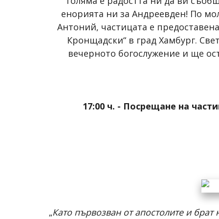
голяма е радостта ни да ви съоб
енорията ни за Андреевден! По мо
Антоний, частицата е предоставена
Кронщадски“ в град Хамбург. Св
вечерното богослужение и ще ос
17:00 ч. - Посрещане на час
„
Като първозван от апостолите и брат 