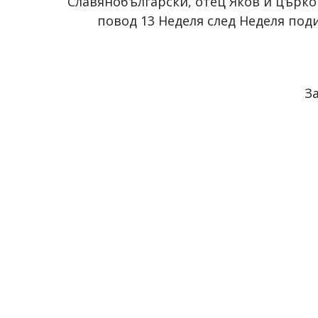
Славянобългарски, отец Яков и църко
повод 13 Неделя след Неделя под
З