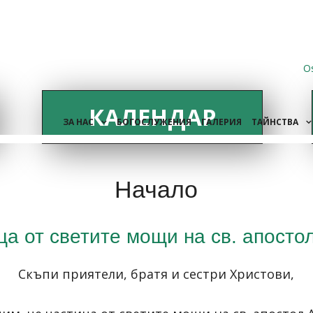
O
КАЛЕНДАР
ЗА НАС
БОГОСЛУЖЕНИЯ
ГАЛЕРИЯ
ТАЙНСТВА
Начало
а от светите мощи на св. апост
Скъпи приятели, братя и сестри Христови,