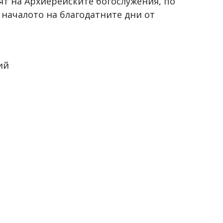
ят на Архиерейските богослужения, по
 началото на благодатните дни от
ий