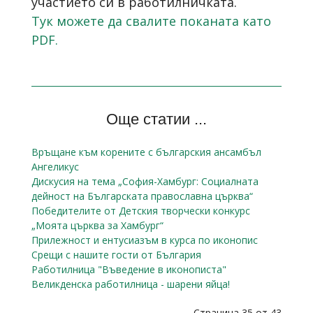
участието си в работилничката.
Тук можете да свалите поканата като
PDF.
Още статии ...
Връщане към корените с българския ансамбъл
Ангеликус
Дискусия на тема „София-Хамбург: Социалната
дейност на Българската православна църква“
Победителите от Детския творчески конкурс
„Моята църква за Хамбург“
Прилежност и ентусиазъм в курса по иконопис
Срещи с нашите гости от България
Работилница "Въведение в иконописта"
Великденска работилница - шарени яйца!
Страница 35 от 43