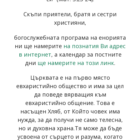
Скъпи приятели, братя и сестри
християни,
богослужебната програма на енорията
ни ще намерите
на познатия Ви адрес
в интернет
, а календар за постните
дни
ще намерите на този линк
.
Църквата е на първо място
евхаристийно общество и има за цел
да поведе вярващия към
евхаристийно общение. Това е
насъщен Хляб, от Който човек има
нужда, за да получи не само телесна,
но и духовна храна.Тя може да бъде
усвоена от сърцето и разума, когато