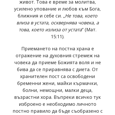
живот. Това е време за молитва,
усилено упование и любов към Бога,
ближния и себе си. „
Не това, което
влиза в устата, осквернява човека, а
това, което излиза от устата
“ (Мат.
15:11).
Приемането на постна храна е
отражение на духовния стремеж на
човека да приеме Божията воля и не
бива да се приравнява с диета. От
хранителен пост са освободени
бременни жени, майки кърмачки,
болни, немощни, малки деца,
възрастни хора. Въпреки всичко тук
изброено е необходимо личното
постно правило да бъде съобразено с