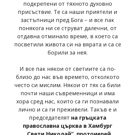
подкрепени от тяхното духовно
присъствие. Те са наши приятели и
застъпници пред Бога – и все пак
понякога ни се струват далечни, от
отдавна отминало време, в което са
посветили живота си на вярата и са се
борили за нея.
И все пак някои от светиите са по-
близо до нас във времето, отколкото
често си мислим. Някои от тях са били
почти наши съвременници и има
хора сред нас, които са ги познавали
лично и са ги преживели. Такъв е и
председателят
на гръцката
православна църква в Хамбург
„Свети Николай“, протоиерей