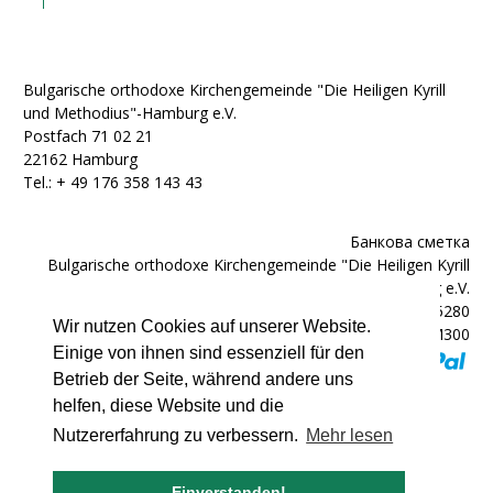
Bulgarische orthodoxe Kirchengemeinde "Die Heiligen Kyrill
und Methodius"-Hamburg e.V.
Postfach 71 02 21
22162 Hamburg
Tel.: + ‭49 176 358 143 43‬
Банкова сметка
Bulgarische orthodoxe Kirchengemeinde "Die Heiligen Kyrill
und Methodius"-Hamburg e.V.
IBAN: DE92200300000602025280
Wir nutzen Cookies auf unserer Website.
BIC: HYVEDEMM300
Einige von ihnen sind essenziell für den
Betrieb der Seite, während andere uns
helfen, diese Website und die
Nutzererfahrung zu verbessern.
Mehr lesen
© 2007 - 2026 bulgarische-kirche.de
Einverstanden!