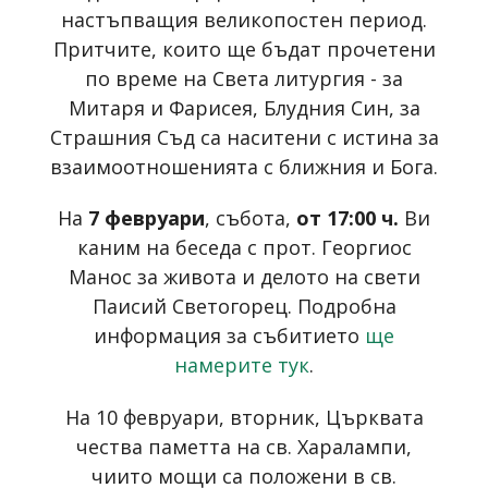
настъпващия великопостен период.
Притчите, които ще бъдат прочетени
по време на Света литургия - за
Митаря и Фарисея, Блудния Син, за
Страшния Съд са наситени с истина за
взаимоотношенията с ближния и Бога.
На
7 февруари
, събота,
от 17:00 ч.
Ви
каним на беседа с прот. Георгиос
Манос за живота и делото на свети
Паисий Светогорец. Подробна
информация за събитието
ще
намерите тук
.
На 10 февруари, вторник, Църквата
чества паметта на св. Харалампи,
чиито мощи са положени в св.