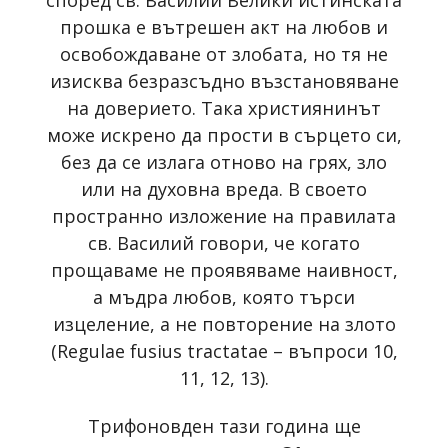
според св. Василий Велики истинската
прошка е вътрешен акт на любов и
освобождаване от злобата, но тя не
изисква безразсъдно възстановяване
на доверието. Така християнинът
може искрено да прости в сърцето си,
без да се излага отново на грях, зло
или на духовна вреда. В своето
пространно изложение на правилата
св. Василий говори, че когато
прощаваме не проявяваме наивност,
а мъдра любов, която търси
изцеление, а не повторение на злото
(Regulae fusius tractatae – въпроси 10,
11, 12, 13).
Трифоновден тази година ще