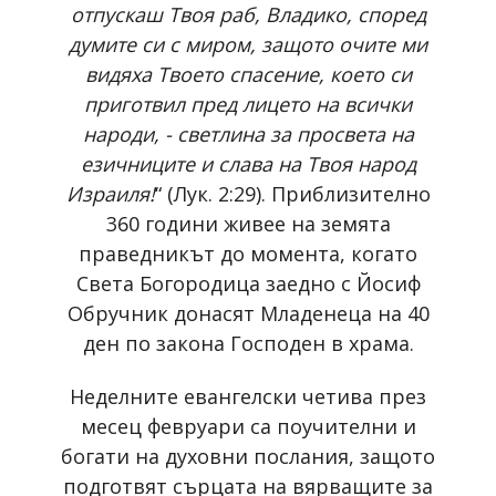
отпускаш Твоя раб, Владико, според
думите си с миром, защото очите ми
видяха Твоето спасение, което си
приготвил пред лицето на всички
народи, - светлина за просвета на
езичниците и слава на Твоя народ
Израиля!
“ (Лук. 2:29). Приблизително
360 години живее на земята
праведникът до момента, когато
Света Богородица заедно с Йосиф
Обручник донасят Младенеца на 40
ден по закона Господен в храма.
Неделните евангелски четива през
месец февруари са поучителни и
богати на духовни послания, защото
подготвят сърцата на вярващите за