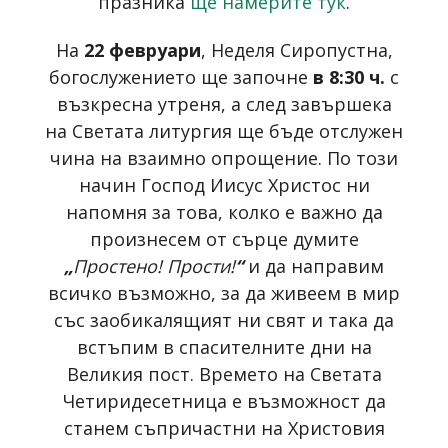
празника
ще намерите тук
.
На
22 февруари
, Неделя Сиропустна,
богослужението ще започне
в 8:30 ч.
с
възкресна утреня, а след завършека
на Светата литургия ще бъде отслужен
чина на взаимно опрощение. По този
начин Господ Иисус Христос ни
напомня за това, колко е важно да
произнесем от сърце думите
„
Простено! Прости!
“
и да направим
всичко възможно, за да живеем в мир
със заобикалящият ни свят и така да
встъпим в спасителните дни на
Великия пост. Времето на Светата
Четиридесетница е възможност да
станем съпричастни на Христовия