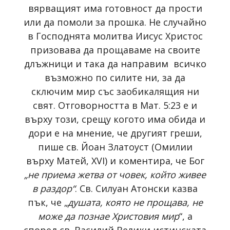
вярващият има готовност да прости
или да помоли за прошка. Не случайно
в Господнята молитва Иисус Христос
призовава да прощаваме нa своите
длъжници и така да направим всичко
възможно по силите ни, за да
сключим мир със заобикалящия ни
свят. Отговорността в Мат. 5:23 е и
върху този, срещу когото има обида и
дори е на мнение, че другият греши,
пише св. Йоан Златоуст (Омилии
върху Матей, XVI) и коментира, че Бог
„не приема жетва от човек, който живее
в раздор“
. Св. Силуан Атонски казва
пък, че „
душата, която не прощава, не
може да познае Христовия мир
“, а