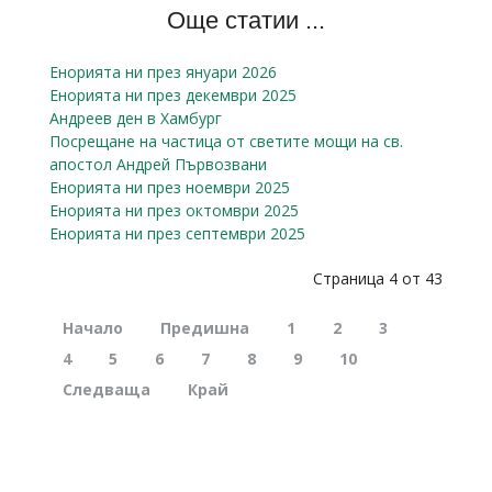
Още статии ...
Енорията ни през януари 2026
Енорията ни през декември 2025
Андреев ден в Хамбург
Посрещане на частица от светите мощи на св.
апостол Андрей Първозвани
Енорията ни през ноември 2025
Енорията ни през октомври 2025
Енорията ни през септември 2025
Страница 4 от 43
Начало
Предишна
1
2
3
4
5
6
7
8
9
10
Следваща
Край