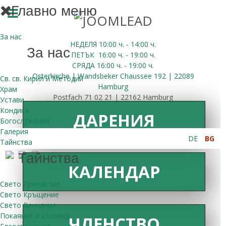
Главно меню
За нас
НЕДЕЛЯ 10:00
ч.
- 14:00 ч.
За нас
ПЕТЪК
16:00
ч.
- 19:00 ч.
СРЯДА
16:00
ч.
- 19:00 ч.
Osterkirche | Wandsbeker Chaussee 192 | 22089
Св. св. Кирил и Методий
Hamburg
Храм
Postfach 71 02 21 | 22162 Hamburg
Устави
Кондика
ДАРЕНИЯ
Богослужения
Галерия
DE
BG
Тайнства
Тайнства
КАЛЕНДАР
Свето Причастие
Свето Кръщение
Свето Венчание
Покаяние и изповед
ЧЛЕНСТВО