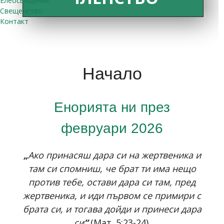
Елеосвещение
Свещенство
Контакт
Начало
Енорията ни през
февруари 2026
„
Ако принасяш дара си на жертвеника и
там си спомниш, че брат ти има нещо
против тебе, остави дара си там, пред
жертвеника, и иди първом се примири с
брата си, и тогава дойди и принеси дара
си
“
(Мат. 5:23-24).