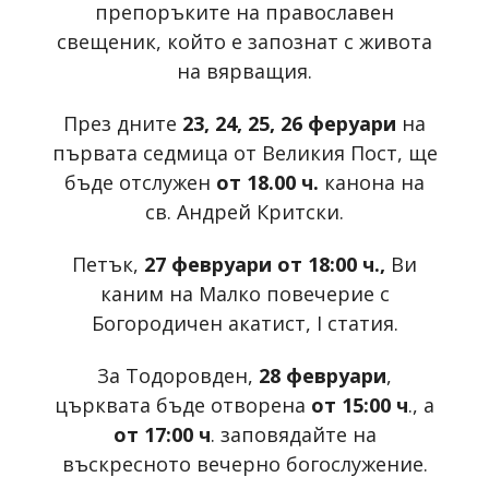
препоръките на православен
свещеник, който е запознат с живота
на вярващия.
През дните
23, 24, 25, 26 феруари
на
първата седмица от Великия Пост, ще
бъде отслужен
от 18.00 ч.
канона на
св. Андрей Критски.
Петък,
27 февруари от 18:00 ч.,
Ви
каним на Малко повечерие с
Богородичен акатист, I статия.
За Тодоровден,
28 февруари
,
църквата бъде отворена
от 15:00 ч
., а
от 17:00 ч
. заповядайте на
въскресното вечерно богослужение.