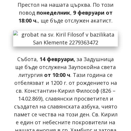
Престол на нашата църква. По този
повод
понеделник
,
9 февруари от
18:00 ч.
, ще бъде отслужен акатист.
Събота,
14 февруари,
за Задушница
ще бъде отслужена Заупокойна света
литургия
от 10:00 ч
. Тази година се
отбелязват и 1200 г. от рождението на
св. Константин-Кирил Философ (826 –
14.02.869), славянски просветител и
създател на славянската азбука, чиято
памет се чества на този ден. Св. Кирил
е един от небесните покровители на
нашата енория в гр. Хамбург и затова