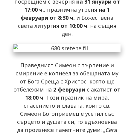
посрещнем с вечерня
на 31 януари от
17:00 ч.
, празнична утреня
на 1
февруари от 8:30 ч.
и Божествена
света литургия
от 10:00 ч
. на същия
ден.
Праведният Симеон с търпение и
смирение е копнеел за обещаната му
от Бога Среща с Христос, която ще
отбележим на
2 февруари
с акатист
от
18:00 ч
. Този празник на мира,
спасението и славата, които св.
Симеон Богоприемец е усетил със
сърцето и душата си, го вдъхновява
да произнесе паметните думи: „
Сега