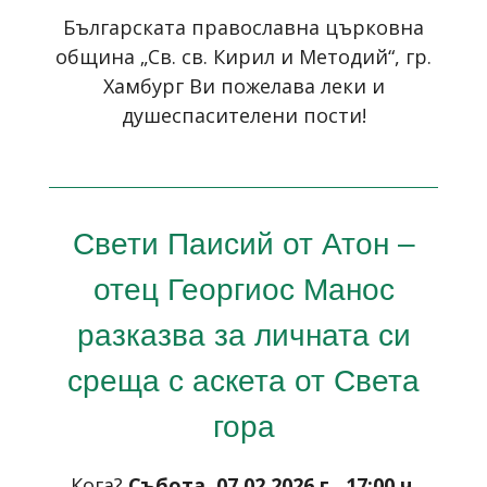
Българската православна църковна
община „Св. св. Кирил и Методий“, гр.
Хамбург Ви пожелава леки и
душеспасителени пости!
Свети Паисий от Атон –
отец Георгиос Манос
разказва за личната си
среща с аскета от Света
гора
Кога?
Събота, 07.02.2026 г., 17:00 ч.