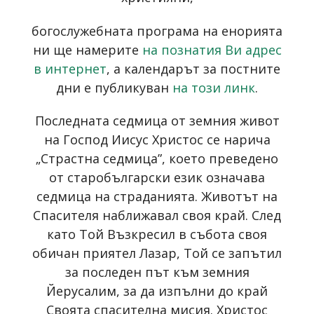
богослужебната програма на енорията
ни ще намерите
на познатия Ви адрес
в интернет
, а календарът за постните
дни е публикуван
на този линк
.
Последната седмица от земния живот
на Господ Иисус Христос се нарича
„Страстна седмица”, което преведено
от старобългарски език означава
седмица на страданията. Животът на
Спасителя наближавал своя край. След
като Той Възкресил в събота своя
обичан приятел Лазар, Той се запътил
за последен път към земния
Йерусалим, за да изпълни до край
Своята спасителна мисия. Христос