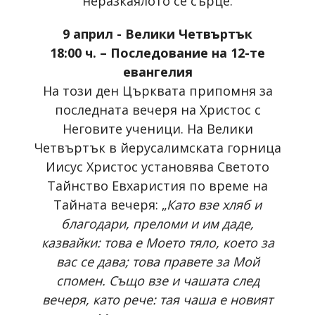
неразкаялото се сърце.
9 април - Велики Четвъртък
18:00 ч. – Последование на 12-те
евангелия
На този ден Църквата припомня за
последната вечеря на Христос с
Неговите ученици. На Велики
Четвъртък в йерусалимската горница
Иисус Христос установява Светото
Тайнство Евхаристия по време на
Тайната вечеря: „
Като взе хляб и
благодари, преломи и им даде,
казвайки: това е Моето тяло, което за
вас се дава; това правете за Мой
спомен. Също взе и чашата след
вечеря, като рече: тая чаша е новият