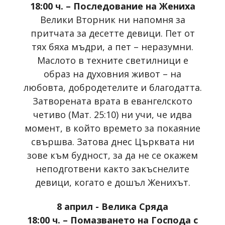
18:00 ч. – Последование на Жениха
Велики Вторник ни напомня за
притчата за десетте девици. Пет от
тях бяха мъдри, а пет – неразумни.
Маслото в техните светилници е
образ на духовния живот – на
любовта, добродетелите и благодатта.
Затворената врата в евангелското
четиво (Мат. 25:10) ни учи, че идва
момент, в който времето за покаяние
свършва. Затова днес Църквата ни
зове към будност, за да не се окажем
неподготвени както закъснелите
девици, когато е дошъл Женихът.
8 април - Велика Сряда
18:00 ч. – Помазването на Господа с