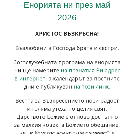
Енорията ни през май
2026
ХРИСТОС ВЪЗКРЪСНА!
Възлюбени в Господа братя и сестри,
богослужебната програма на енорията
ни ще намерите
на познатия Ви адрес
в интернет
, а календарът за постните
дни е публикуван
на този линк
.
Вестта за Възкресението носи радост
и голяма утеха по целия свят.
Царството Божие е отново достъпно
за малкия човек, а Божието обещание,
че „
в Христос всички ще оживеят
“, е