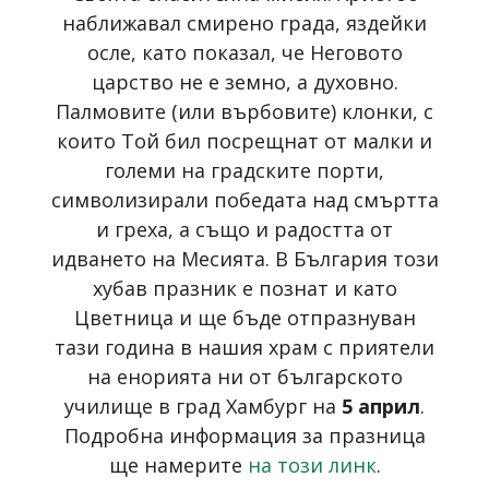
наближавал смирено града, яздейки
осле, като показал, че Неговото
царство не е земно, а духовно.
Палмовите (или върбовите) клонки, с
които Той бил посрещнат от малки и
големи на градските порти,
символизирали победата над смъртта
и греха, а също и радостта от
идването на Месията. В България този
хубав празник е познат и като
Цветница и ще бъде отпразнуван
тази година в нашия храм с приятели
на енорията ни от българското
училище в град Хамбург на
5 април
.
Подробна информация за празница
ще намерите
на този линк
.