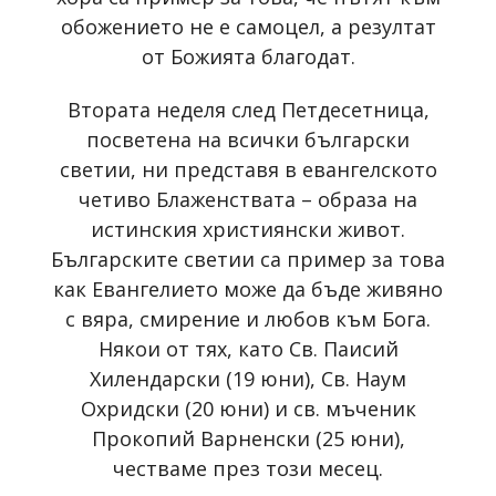
обожението не е самоцел, а резултат
от Божията благодат.
Втората неделя след Петдесетница,
посветена на всички български
светии, ни представя в евангелското
четиво Блаженствата – образа на
истинския християнски живот.
Българските светии са пример за това
как Евангелието може да бъде живяно
с вяра, смирение и любов към Бога.
Някои от тях, като Св. Паисий
Хилендарски (19 юни), Св. Наум
Охридски (20 юни) и св. мъченик
Прокопий Варненски (25 юни),
честваме през този месец.