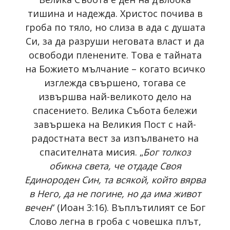
тишина и надежда. Христос почива в
гроба по тяло, но слиза в ада с душата
Си, за да разруши неговата власт и да
освободи пленените. Това е тайната
на Божието мълчание – когато всичко
изглежда свършено, тогава се
извършва най-великото дело на
спасението. Велика Събота бележи
завършека на Великия Пост с най-
радостната вест за изпълването на
спасителната мисия. „
Бог толкоз
обикна света, че отдаде Своя
Единороден Син, та всякой, който вярва
в Него, да не погине, но да има живот
вечен
“ (Иоан 3:16). Въплътилият се Бог
Слово легна в гроба с човешка плът,