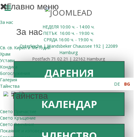
Главно меню
За нас
НЕДЕЛЯ 10:00
ч.
- 14:00 ч.
За нас
ПЕТЪК
16:00
ч.
- 19:00 ч.
СРЯДА
16:00
ч.
- 19:00 ч.
Osterkirche | Wandsbeker Chaussee 192 | 22089
Св. св. Кирил и Методий
Hamburg
Храм
Postfach 71 02 21 | 22162 Hamburg
Устави
Кондика
ДАРЕНИЯ
Богослужения
Галерия
DE
BG
Тайнства
Тайнства
КАЛЕНДАР
Свето Причастие
Свето Кръщение
Свето Венчание
Покаяние и изповед
ЧЛЕНСТВО