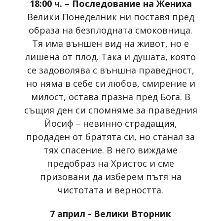
18:00 ч. – Последование на Жениха
Велики Понеделник ни поставя пред
образа на безплодната смоковница.
Тя има външен вид на живот, но е
лишена от плод. Така и душата, която
се задоволява с външна праведност,
но няма в себе си любов, смирение и
милост, остава празна пред Бога. В
същия ден си спомняме за праведния
Йосиф – невинно страдащия,
продаден от братята си, но станал за
тях спасение. В него виждаме
предобраз на Христос и сме
призовани да изберем пътя на
чистотата и верността.
7 април - Велики Вторник