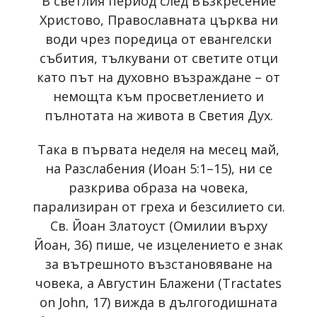
В светлия период след Възкресение
Христово, Православната църква ни
води чрез поредица от евангелски
събития, тълкувани от светите отци
като път на духовно възраждане – от
немощта към просветлението и
пълнотата на живота в Светия Дух.
Така в първата неделя на месец май,
на Разслабения (Иоан 5:1–15), ни се
разкрива образа на човека,
парализиран от греха и безсилието си.
Св. Йоан Златоуст (Омилии върху
Йоан, 36) пише, че изцелението е знак
за вътрешното възстановяване на
човека, а Августин Блажени (Tractates
on John, 17) вижда в дългогодишната