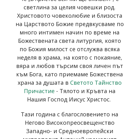
светлина за целия човешки род.
Христовото човеколюбие и близоста
на Царството Божие предвкусваме по
много интимен начин по време на
Божествената света литургия, която
по Божия милост се отслужва всяка
неделя в храма, на която с покаяние,
вяра и любов търсим своя личен път
към Бога, като приемаме Божествена
храна за душата в
Светото Тайнство
Причастие
- Тялото и Кръвта на
Нашия Господ Иисус Христос.
Тази година с благословението на
Негово Високопреосвещенство
Западно- и Средноевропейски