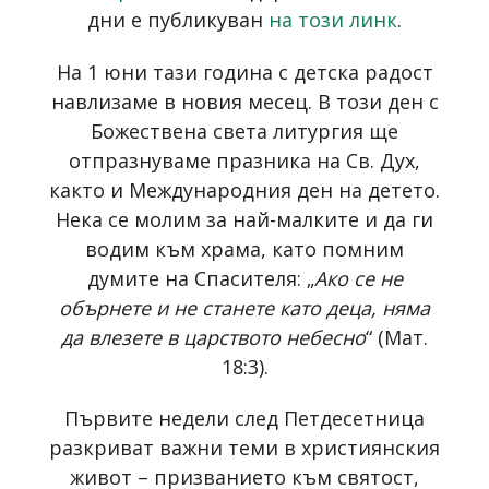
дни е публикуван
на този линк
.
На 1 юни тази година с детска радост
навлизаме в новия месец. В този ден с
Божествена света литургия ще
отпразнуваме празника на Св. Дух,
както и Международния ден на детето.
Нека се молим за най-малките и да ги
водим към храма, като помним
думите на Спасителя: „
Ако се не
обърнете и не станете като деца, няма
да влезете в царството небесно
“ (Мат.
18:3).
Първите недели след Петдесетница
разкриват важни теми в християнския
живот – призванието към святост,