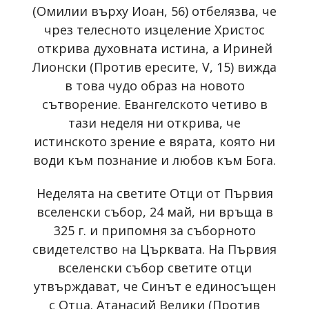
(Омилии върху Иоан, 56) отбелязва, че
чрез телесното изцеление Христос
открива духовната истина, а Ириней
Лионски (Против ересите, V, 15) вижда
в това чудо образ на новото
сътворение. Евангелското четиво в
тази неделя ни открива, че
истинското зрение е вярата, която ни
води към познание и любов към Бога.
Неделята на светите Отци от Първия
вселенски събор, 24 май, ни връща в
325 г. и припомня за съборното
свидетелство на Църквата. На Първия
вселенски събор светите отци
утвърждават, че Синът е единосъщен
с Отца. Атанасий Велики (Против