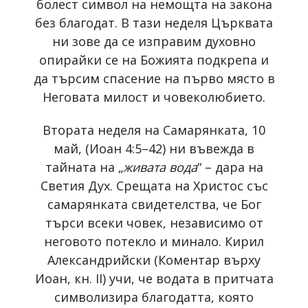
болест символ на немощта на закона
без благодат. В тази неделя Църквата
ни зове да се изправим духовно
опирайки се на Божията подкрепа и
да търсим спасение на първо място в
Неговата милост и човеколюбието.
Втората неделя на Самарянката, 10
май, (Иоан 4:5–42) ни въвежда в
тайната на „
живата вода
“ – дара на
Светия Дух. Срещата на Христос със
самарянката свидетелства, че Бог
търси всеки човек, независимо от
неговото потекло и минало. Кирил
Александрийски (Коментар върху
Иоан, кн. II) учи, че водата в притчата
символизира благодатта, която