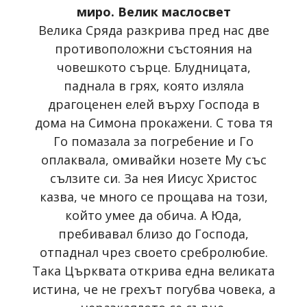
миро. Велик маслосвет
Велика Сряда разкрива пред нас две
противоположни състояния на
човешкото сърце. Блудницата,
паднала в грях, която изляла
драгоценен елей върху Господа в
дома на Симона прокажени. С това тя
Го помазала за погребение и Го
оплаквала, омивайки нозете Му със
сълзите си. За нея Иисус Христос
казва, че много се прощава на този,
който умее да обича. А Юда,
пребивавал близо до Господа,
отпаднал чрез своето сребролюбие.
Така Църквата открива една великата
истина, че не грехът погубва човека, а