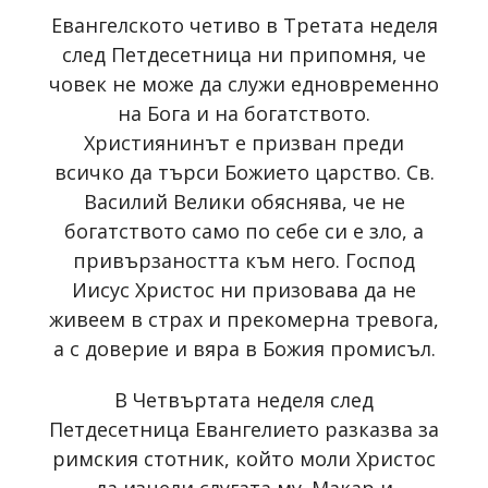
Евангелското четиво в Третата неделя
след Петдесетница ни припомня, че
човек не може да служи едновременно
на Бога и на богатството.
Християнинът е призван преди
всичко да търси Божието царство. Св.
Василий Велики обяснява, че не
богатството само по себе си е зло, а
привързаността към него. Господ
Иисус Христос ни призовава да не
живеем в страх и прекомерна тревога,
а с доверие и вяра в Божия промисъл.
В Четвъртата неделя след
Петдесетница Евангелието разказва за
римския стотник, който моли Христос