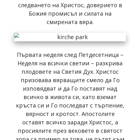
следването на Христос, доверието в
Божия промисъл и силата на
смирената вяра.
Първата неделя след Петдесетница –
Неделя на всички светии – разкрива
плодовете на Светия Дух. Христос
призовава вярващите смело да Го
изповядват и да Го поставят над
всичко в живота си, като вземат
кръста си и Го последват с търпение,
вярност и кротост. Апостолите
оставят всичко заради Христос, а
просиялите през вековете в святост
хора са пример за това, че пътят към