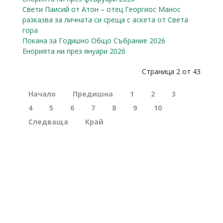
Свети Паисий от Атон – отец Георгиос Манос
разказва за личната си среща с аскета от Света
гора
Покана за Годишно Общо Събрание 2026
Енорията ни през януари 2026
Страница 2 от 43
Начало
Предишна
1
2
3
4
5
6
7
8
9
10
Следваща
Край