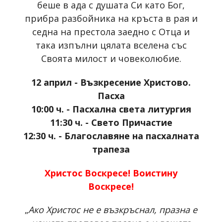
беше в ада с душата Си като Бог,
прибра разбойника на кръста в рая и
седна на престола заедно с Отца и
така изпълни цялата вселена със
Своята милост и човеколюбие.
12 април - Възкресение Христово.
Пасха
10:00 ч. - Пасхална света литургия
11:30 ч. - Свето Причастие
12:30 ч. - Благославяне на пасхалната
трапеза
Христос Воскресе! Воистину
Воскресе!
„
Ако Христос не е възкръснал, празна е