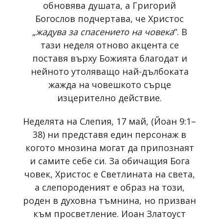
обновява душата, а Григорий
Богослов подчертава, че Христос
„
жадува за спасението на човека
“. В
тази неделя отново акцента се
поставя върху Божията благодат и
нейното утоляващо най-дълбоката
жажда на човешкото сърце
изцерително действие.
Неделята на Слепия, 17 май, (Йоан 9:1–
38) ни представя един персонаж в
когото мнозина могат да припознаят
и самите себе си. За обичащия Бога
човек, Христос е Светлината на света,
а слепороденият е образ на този,
роден в духовна тъмнина, но призван
към просветление. Иоан Златоуст