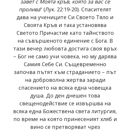
завет с Моята кръв, която за вас се
пролива
“ (Лук. 22:19-20). Спасителят
дава на учениците Си Своето Тяло и
Своята Кръв и така установява
Светото Причастие като тайнството
на съвършеното единение с Бога. В
тази вечер любовта достига своя връх
– Бог не само учи човека, но му дарява
Самия Себе Си. Същевременно
започва пътят към страданието – път
на доброволна жертва заради
спасението на всяка една човещка
душа. До ден днешен това
свещенодействие се извършва на
всяка една Божествена света литургия,
по време на която принесеният хляб и
вино се претворяват чрез