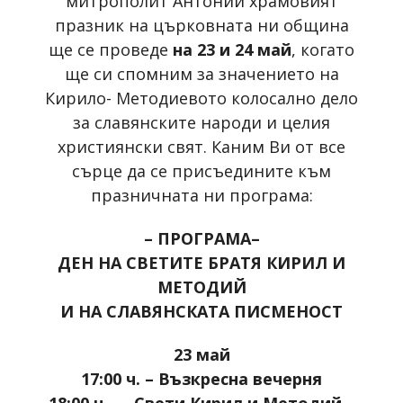
митрополит Антоний храмовият
празник на църковната ни община
ще се проведе
на 23 и 24 май
, когато
ще си спомним за значението на
Кирило- Методиевото колосално дело
за славянските народи и целия
християнски свят. Каним Ви от все
сърце да се присъедините към
празничната ни програма:
– ПРОГРАМА–
ДЕН НА СВЕТИТЕ БРАТЯ КИРИЛ И
МЕТОДИЙ
И НА СЛАВЯНСКАТА ПИСМЕНОСТ
23 май
17:00 ч. – Възкресна вечерня
18:00 ч. – „Свети Кирил и Методий –