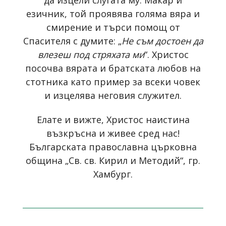
да изцели слугата му. Макар и
езичник, той проявява голяма вяра и
смирение и търси помощ от
Спасителя с думите: „
Не съм достоен да
влезеш под стряхата ми
“. Христос
посочва вярата и братската любов на
стотника като пример за всеки човек
и изцелява неговия служител.
Елате и вижте, Христос наистина
възкръсна и живее сред нас!
Българската православна църковна
община „Св. св. Кирил и Методий“, гр.
Хамбург.