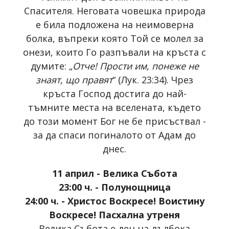
Спасителя. Неговата човешка природа
е била подложена на неимоверна
болка, въпреки която Той се молел за
онези, които Го разпъвали на кръста с
думите: „
Отче! Прости им, понеже не
знаят, що правят
“ (Лук. 23:34). Чрез
кръста Господ достига до най-
тъмните места на вселената, където
до този момент Бог не бе присъствал -
за да спаси погиналото от Адам до
днес.
11 април - Велика Събота
23:00 ч. - Полунощница
24:00 ч. - Христос Воскресе! Воистину
Воскресе! Пасхална утреня
Велика Събота е ден на дълбока