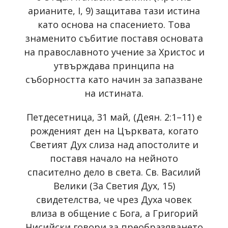
арианите, I, 9) защитава тази истина
като основа на спасението. Това
знаменито събитие поставя основата
на православното учение за Христос и
утвърждава принципа на
съборността като начин за запазване
на истината.
Петдесетница, 31 май, (Деян. 2:1–11) е
рожденият ден на Църквата, когато
Светият Дух слиза над апостолите и
поставя начало на нейното
спасително дело в света. Св. Василий
Велики (За Светия Дух, 15)
свидетелства, че чрез Духа човек
влиза в общение с Бога, а Григорий
Нисийски говори за преобразяването