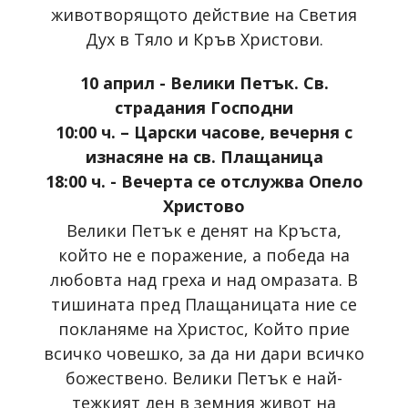
животворящото действие на Светия
Дух в Тяло и Кръв Христови.
10 април - Велики Петък. Св.
страдания Господни
10:00 ч. – Царски часове, вечерня с
изнасяне на св. Плащаница
18:00 ч. - Вечерта се отслужва Опело
Христово
Велики Петък е денят на Кръста,
който не е поражение, а победа на
любовта над греха и над омразата. В
тишината пред Плащаницата ние се
покланяме на Христос, Който прие
всичко човешко, за да ни дари всичко
божествено. Велики Петък е най-
тежкият ден в земния живот на